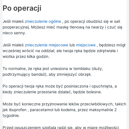
Po operacji
Jeśli miałeś
znieczulenie ogólne
, po operacji obudzisz się w sali
pooperacyjnej. Możesz mieć maskę tlenową na twarzy i czuć się
nieco senny.
Jeśli miałeś
znieczulenie miejscowe
lub
miejscowe
, będziesz mógł
wcześniej wrócić na oddział, ale twoja ręka będzie zdrętwiała i
wiotka przez kilka godzin.
To normalne, że ręka jest uniesiona w temblaku (duży,
podtrzymujący bandaż), aby zmniejszyć obrzęk.
Po operacji twoja ręka może być posiniaczona i opuchnięta, a
kiedy znieczulenie przestanie działać, będzie bolesne.
Może być konieczne przyjmowanie leków przeciwbólowych, takich
jak
ibuprofen
,
paracetamol
lub kodeina, przez maksymalnie 2
tygodnie.
Przed opuszczeniem szpitala radzi się, aby w miarę możliwości