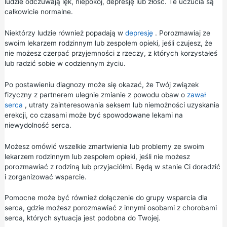
ludzie odczuwają lęk, niepokój, depresję lub złość. Te uczucia są
całkowicie normalne.
Niektórzy ludzie również popadają w
depresję
. Porozmawiaj ze
swoim lekarzem rodzinnym lub zespołem opieki, jeśli czujesz, że
nie możesz czerpać przyjemności z rzeczy, z których korzystałeś
lub radzić sobie w codziennym życiu.
Po postawieniu diagnozy może się okazać, że Twój związek
fizyczny z partnerem ulegnie zmianie z powodu obaw o
zawał
serca
, utraty zainteresowania seksem lub niemożności uzyskania
erekcji, co czasami może być spowodowane lekami na
niewydolność serca.
Możesz omówić wszelkie zmartwienia lub problemy ze swoim
lekarzem rodzinnym lub zespołem opieki, jeśli nie możesz
porozmawiać z rodziną lub przyjaciółmi. Będą w stanie Ci doradzić
i zorganizować wsparcie.
Pomocne może być również dołączenie do grupy wsparcia dla
serca, gdzie możesz porozmawiać z innymi osobami z chorobami
serca, których sytuacja jest podobna do Twojej.