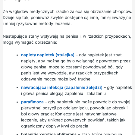
Ze względów medycznych rzadko zaleca się obrzezanie chłopców.
Dzieje się tak, ponieważ zwykle dostępne są inne, mniej inwazyjne
i mniej ryzykowne metody leczenia.
Następujące stany wpływają na penisa i, w rzadkich przypadkach,
mogą wymagać obrzezania:
napięty napletek (stulejka)
– gdy napletek jest zbyt
napięty, aby można go było wciągnąć z powrotem przez
głowę penisa; może to czasami powodować ból, gdy
penis jest we wzwodzie, aw rzadkich przypadkach
oddawanie moczu może być trudne
nawracająca infekcja (zapalenie żołędzi)
– gdy napletek
i głowa penisa ulegają zapaleniu i zakażeniu
parafimoza
– gdy napletek nie może powrócić do swojej
pierwotnej pozycji po odciągnięciu, powodując obrzęk i
ból głowy prącia; Konieczne jest natychmiastowe
leczenie, aby uniknąć poważnych powikłań, takich jak
ograniczony dopływ krwi do prącia
balanitis xerotica obliterans
– stan, który powoduje