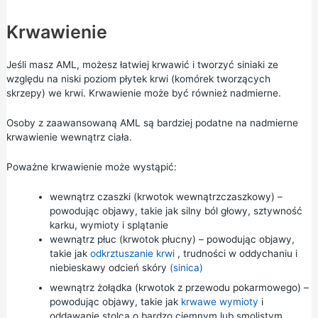
Krwawienie
Jeśli masz AML, możesz łatwiej krwawić i tworzyć siniaki ze
względu na niski poziom płytek krwi (komórek tworzących
skrzepy) we krwi. Krwawienie może być również nadmierne.
Osoby z zaawansowaną AML są bardziej podatne na nadmierne
krwawienie wewnątrz ciała.
Poważne krwawienie może wystąpić:
wewnątrz czaszki (krwotok wewnątrzczaszkowy) –
powodując objawy, takie jak silny ból głowy, sztywność
karku, wymioty i splątanie
wewnątrz płuc (krwotok płucny) – powodując objawy,
takie jak
odkrztuszanie krwi
, trudności w oddychaniu i
niebieskawy odcień skóry
(sinica)
wewnątrz żołądka (krwotok z przewodu pokarmowego) –
powodując objawy, takie jak
krwawe wymioty
i
oddawanie stolca o bardzo ciemnym lub smolistym