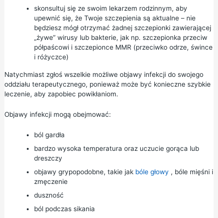
skonsultuj się ze swoim lekarzem rodzinnym, aby
upewnić się, że Twoje szczepienia są aktualne – nie
będziesz mógł otrzymać żadnej szczepionki zawierającej
„żywe” wirusy lub bakterie, jak np.
szczepionka przeciw
półpaścowi
i
szczepionce MMR
(przeciwko odrze, śwince
i różyczce)
Natychmiast zgłoś wszelkie możliwe objawy infekcji do swojego
oddziału terapeutycznego, ponieważ może być konieczne szybkie
leczenie, aby zapobiec powikłaniom.
Objawy infekcji mogą obejmować:
ból gardła
bardzo wysoka temperatura oraz uczucie gorąca lub
dreszczy
objawy grypopodobne, takie jak
bóle głowy
, bóle mięśni i
zmęczenie
duszność
ból podczas sikania