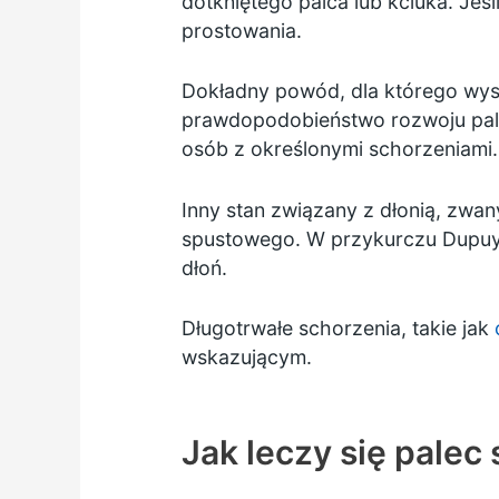
dotkniętego palca lub kciuka. Jeś
prostowania.
Dokładny powód, dla którego wyst
prawdopodobieństwo rozwoju palca
osób z określonymi schorzeniami.
Inny stan związany z dłonią, zwa
spustowego. W przykurczu Dupuytr
dłoń.
Długotrwałe schorzenia, takie jak
wskazującym.
Jak leczy się palec