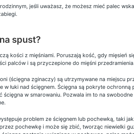
rodzinnym, jeśli uważasz, że możesz mieć palec wskaz
abiegi.
na spust?
ączą kości z mięśniami. Poruszają kość, gdy mięsień si
ości palców i są przyczepione do mięśni przedramienia
łoni (ścięgna zginaczy) są utrzymywane na miejscu pr
ne w łuki nad ścięgnem. Ścięgna są pokryte ochronną
ać ścięgna w smarowaniu. Pozwala im to na swobodne i
ne.
ystępuje problem ze ścięgnem lub pochewką, taki jak 
przez pochewkę i może się zbić, tworząc niewielki guz