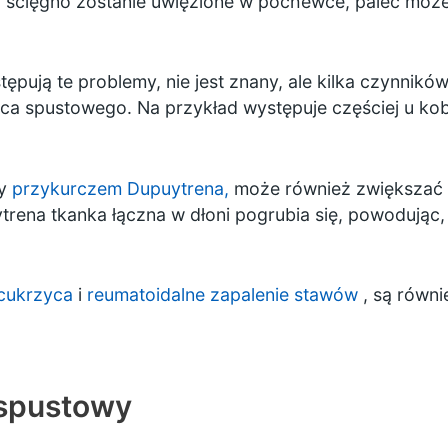
li ścięgno zostanie uwięzione w pochewce, palec może
ępują te problemy, nie jest znany, ale kilka czynnik
 spustowego. Na przykład występuje częściej u kobi
ny
przykurczem Dupuytrena,
może również zwiększać 
ena tkanka łączna w dłoni pogrubia się, powodując, ż
cukrzyca
i
reumatoidalne zapalenie stawów
, są równi
 spustowy