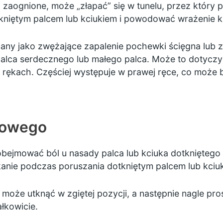
e i zaognione, może „złapać” się w tunelu, przez który
kniętym palcem lub kciukiem i powodować wrażenie kl
nany jako zwężające zapalenie pochewki ścięgna lub
palca serdecznego lub małego palca. Może to dotyczyć
 rękach. Częściej występuje w prawej ręce, co może
towego
ejmować ból u nasady palca lub kciuka dotkniętego 
kanie podczas poruszania dotkniętym palcem lub kciuk
ec może utknąć w zgiętej pozycji, a następnie nagle p
łkowicie.