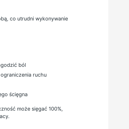
robą, co utrudni wykonywanie
godzić ból
u ograniczenia ruchu
ego ścięgna
eczność może sięgać 100%,
acy.