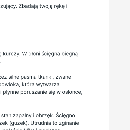
ujący. Zbadają twoją rękę i
ę kurczy. W dłoni ścięgna biegną
.
zez silne pasma tkanki, zwane
 powłoką, która wytwarza
 płynne poruszanie się w osłonce,
stan zapalny i obrzęk. Ścięgno
ek (guzek). Utrudnia to zginanie