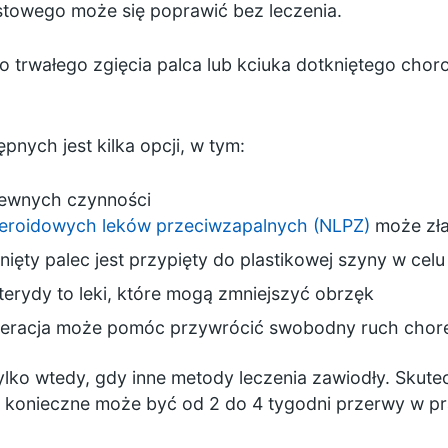
stowego może się poprawić bez leczenia.
ko trwałego zgięcia palca lub kciuka dotkniętego cho
ępnych jest kilka opcji, w tym:
pewnych czynności
teroidowych leków przeciwzapalnych (NLPZ)
może zła
nięty palec jest przypięty do plastikowej szyny w cel
terydy to leki, które mogą zmniejszyć obrzęk
eracja może pomóc przywrócić swobodny ruch chor
tylko wtedy, gdy inne metody leczenia zawiodły. Skut
 konieczne może być od 2 do 4 tygodni przerwy w pr