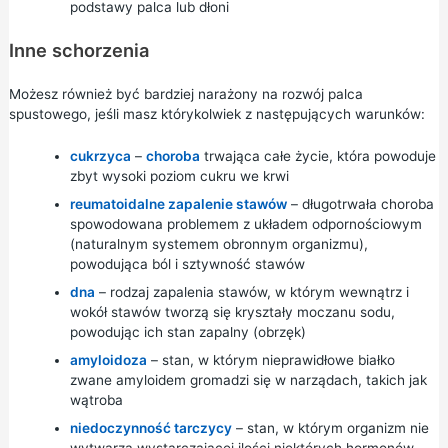
podstawy palca lub dłoni
Inne schorzenia
Możesz również być bardziej narażony na rozwój palca
spustowego, jeśli masz którykolwiek z następujących warunków:
cukrzyca
–
choroba
trwająca całe życie, która powoduje
zbyt wysoki poziom cukru we krwi
reumatoidalne zapalenie stawów
– długotrwała choroba
spowodowana problemem z układem odpornościowym
(naturalnym systemem obronnym organizmu),
powodująca ból i sztywność stawów
dna
– rodzaj zapalenia stawów, w którym wewnątrz i
wokół stawów tworzą się kryształy moczanu sodu,
powodując ich stan zapalny (obrzęk)
amyloidoza
– stan, w którym nieprawidłowe białko
zwane amyloidem gromadzi się w narządach, takich jak
wątroba
niedoczynność tarczycy
– stan, w którym organizm nie