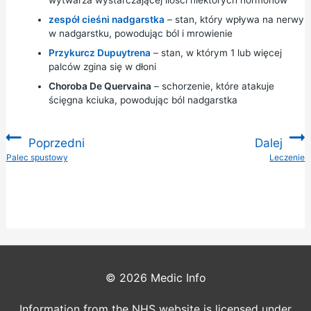
wytwarza wystarczającej ilości niektórych hormonów
zespół cieśni nadgarstka
– stan, który wpływa na nerwy
w nadgarstku, powodując ból i mrowienie
Przykurcz Dupuytrena
– stan, w którym 1 lub więcej
palców zgina się w dłoni
Choroba De Quervaina
– schorzenie, które atakuje
ścięgna kciuka, powodując ból nadgarstka
Poprzedni
Dalej
:
Palec spustowy
Leczenie
:
© 2026
Medic Info
Information from the NHS website is licensed under