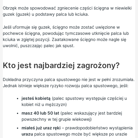
Obrzęk może spowodować zgniecenie części ścięgna w niewielki
guzek (guzek) u podstawy palca lub kciuka.
Jeśli uformuje się guzek, ścięgno może zostać uwięzione w
pochewce ścięgna, powodując tymczasowe utknięcie palca lub
kciuka w zgiętej pozycji. Zaatakowane ścięgno może nagle się
uwolnić, puszczając palec jak spust.
Kto jest najbardziej zagrożony?
Dokładna przyczyna palca spustowego nie jest w pełni zrozumiała.
Jednak istnieje większe ryzyko rozwoju palca spustowego, jeśli:
jesteś kobietą
(palec spustowy występuje częściej u
kobiet niż u mężczyzn)
masz 40 lub 50 lat
(palec wskazujący jest bardziej
powszechny w tej grupie wiekowej)
miałeś już uraz ręki
– prawdopodobieństwo wystąpienia
urazu
palca spustowego może być większe po urazie