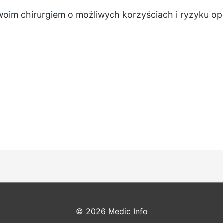
oim chirurgiem o możliwych korzyściach i ryzyku ope
© 2026
Medic Info