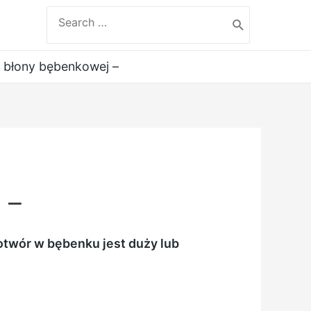
Search
for:
 błony bębenkowej –
 –
otwór w bębenku jest duży lub