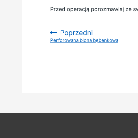
Przed operacją porozmawiaj ze sw
Poprzedni
Perforowana błona bębenkowa
: