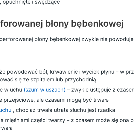
, opuchnięte i swędzące
rforowanej błony bębenkowej
e perforowanej błony bębenkowej zwykle nie powodu
że powodować ból, krwawienie i wyciek płynu – w pr
ować się ze szpitalem lub przychodnią
ie w uchu
(szum w uszach)
– zwykle ustępuje z czase
e przejściowe, ale czasami mogą być trwałe
łuchu
, chociaż trwała utrata słuchu jest rzadka
a mięśniami części twarzy – z czasem może się ona p
rwała