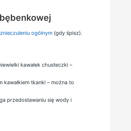
y bębenkowej
znieczuleniu ogólnym
(gdy śpisz).
iewielki kawałek chusteczki –
ym kawałkiem tkanki – można to
ega przedostawaniu się wody i