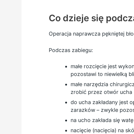
Co dzieje się podc
Operacja naprawcza pękniętej bł
Podczas zabiegu:
małe rozcięcie jest wyko
pozostawi to niewielką b
małe narzędzia chirurgic
zrobić przez otwór ucha
do ucha zakładany jest o
zarazków – zwykle pozost
na ucho zakłada się watę
nacięcie (nacięcia) na s