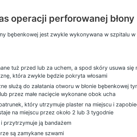
zas operacji perforowanej błon
ony bębenkowej jest zwykle wykonywana w szpitalu w
nane tuż przed lub za uchem, a spod skóry usuwa się n
liznę, która zwykle będzie pokryta włosami
zne służą do załatania otworu w błonie bębenkowej t
 lub przez małe nacięcie wykonane obok ucha
patrunek, który utrzymuje plaster na miejscu i zapobi
aje na miejscu przez około 2 lub 3 tygodnie
 i przytrzymuje ją bandażem
kórze są zamykane szwami