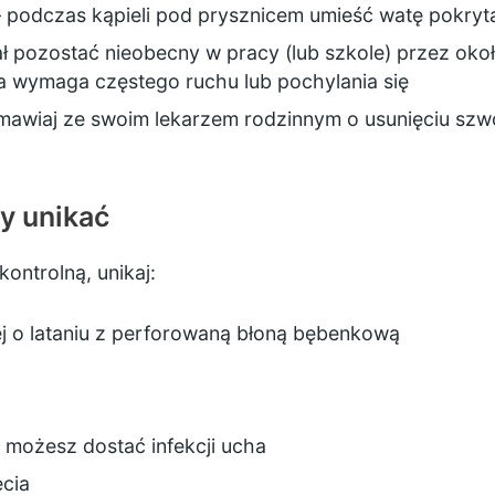
 podczas kąpieli pod prysznicem umieść watę pokrytą
ł pozostać nieobecny w pracy (lub szkole) przez oko
aca wymaga częstego ruchu lub pochylania się
mawiaj ze swoim lekarzem rodzinnym o usunięciu szwó
ży unikać
ontrolną, unikaj:
ej o
lataniu z perforowaną błoną bębenkową
– możesz dostać infekcji ucha
ęcia