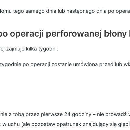
omu tego samego dnia lub następnego dnia po operac
po operacji perforowanej błon
j zajmuje kilka tygodni.
 tygodnie po operacji zostanie umówiona przed lub wkr
anie z tobą przez pierwsze 24 godziny – nie prowadź w
k w uchu (ale pozostaw opatrunek znajdujący się głębi