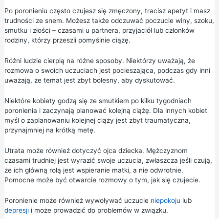
Po poronieniu często czujesz się zmęczony, tracisz apetyt i masz
trudności ze snem. Możesz także odczuwać poczucie winy, szoku,
smutku i złości – czasami u partnera, przyjaciół lub członków
rodziny, którzy przeszli pomyślnie ciążę.
Różni ludzie cierpią na różne sposoby. Niektórzy uważają, że
rozmowa o swoich uczuciach jest pocieszająca, podczas gdy inni
uważają, że temat jest zbyt bolesny, aby dyskutować.
Niektóre kobiety godzą się ze smutkiem po kilku tygodniach
poronienia i zaczynają planować kolejną ciążę. Dla innych kobiet
myśl o zaplanowaniu kolejnej ciąży jest zbyt traumatyczna,
przynajmniej na krótką metę.
Utrata może również dotyczyć ojca dziecka. Mężczyznom
czasami trudniej jest wyrazić swoje uczucia, zwłaszcza jeśli czują,
że ich główną rolą jest wspieranie matki, a nie odwrotnie.
Pomocne może być otwarcie rozmowy o tym, jak się czujecie.
Poronienie może również wywoływać uczucie
niepokoju
lub
depresji
i może prowadzić do problemów w związku.