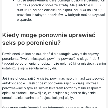
Cruse Bereavement Care
pomaga ludziom zrozumieć ich
smutek i poradzić sobie ze stratą. Mają infolinię (0808
808 1677, od poniedziałku do piątku, od 9:30 do 17:00)
oraz sieć
lokalnych oddziałów, w
których można uzyskać
wsparcie.
Kiedy mogę ponownie uprawiać
seks po poronieniu?
Powinieneś unikać seksu, dopóki nie ustąpią wszystkie objawy
poronienia. Twoje miesiączki powinny powrócić w ciągu 4 do 8
tygodni po poronieniu, chociaż może upłynąć kilka miesięcy, zanim
ustabilizują się w regularnym cyklu.
Jeśli nie chcesz zajść w ciążę, powinnaś natychmiast zastosować
antykoncepcję
. Jeśli chcesz ponownie zajść w ciążę, możesz
porozmawiać o tym ze swoim lekarzem rodzinnym lub zespołem
opieki szpitalnej. Upewnij się, że czujesz się dobrze fizycznie i
emocjonalnie, zanim spróbujesz kolejnej ciąży.
Stowarzyszenie Poronień ma informacje na
temat Myślenia o