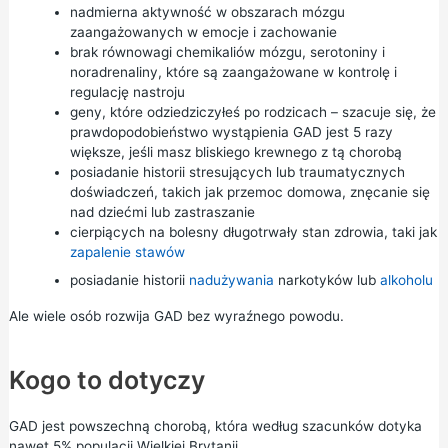
nadmierna aktywność w obszarach mózgu
zaangażowanych w emocje i zachowanie
brak równowagi chemikaliów mózgu, serotoniny i
noradrenaliny, które są zaangażowane w kontrolę i
regulację nastroju
geny, które odziedziczyłeś po rodzicach – szacuje się, że
prawdopodobieństwo wystąpienia GAD jest 5 razy
większe, jeśli masz bliskiego krewnego z tą chorobą
posiadanie historii stresujących lub traumatycznych
doświadczeń, takich jak przemoc domowa, znęcanie się
nad dziećmi lub zastraszanie
cierpiących na bolesny długotrwały stan zdrowia, taki jak
zapalenie stawów
posiadanie historii
nadużywania
narkotyków lub
alkoholu
Ale wiele osób rozwija GAD bez wyraźnego powodu.
Kogo to dotyczy
GAD jest powszechną chorobą, która według szacunków dotyka
nawet 5% populacji Wielkiej Brytanii.