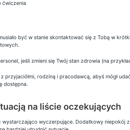
ne ćwiczenia
usiało być w stanie skontaktować się z Tobą w krótk
ktowych.
onel, jeśli zmieni się Twój stan zdrowia (na przykład, 
 z przyjaciółmi, rodziną i pracodawcą, abyś mógł udać 
ię dostępna.
tuacją na liście oczekujących
ć wystarczająco wyczerpujące. Dodatkowy niepokój 
e bardziej utrudnić sytuację.