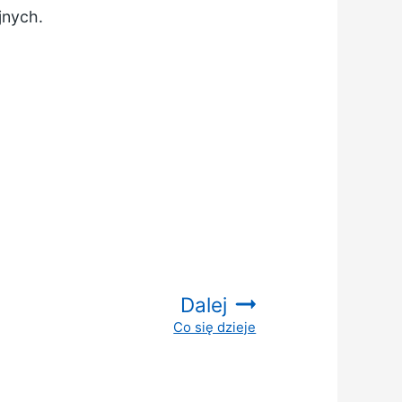
jnych.
e
Dalej
Co się dzieje
: