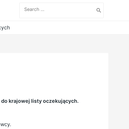
Search
for:
ących
do krajowej listy oczekujących.
awcy.