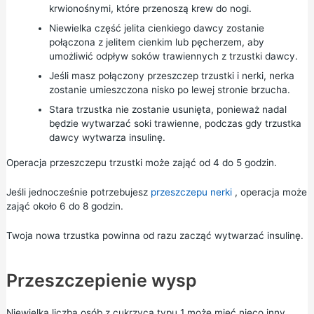
krwionośnymi, które przenoszą krew do nogi.
Niewielka część jelita cienkiego dawcy zostanie
połączona z jelitem cienkim lub pęcherzem, aby
umożliwić odpływ soków trawiennych z trzustki dawcy.
Jeśli masz połączony przeszczep trzustki i nerki, nerka
zostanie umieszczona nisko po lewej stronie brzucha.
Stara trzustka nie zostanie usunięta, ponieważ nadal
będzie wytwarzać soki trawienne, podczas gdy trzustka
dawcy wytwarza insulinę.
Operacja przeszczepu trzustki może zająć od 4 do 5 godzin.
Jeśli jednocześnie potrzebujesz
przeszczepu nerki
, operacja może
zająć około 6 do 8 godzin.
Twoja nowa trzustka powinna od razu zacząć wytwarzać insulinę.
Przeszczepienie wysp
Niewielka liczba osób z cukrzycą typu 1 może mieć nieco inny