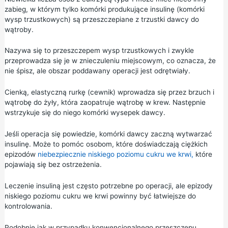
zabieg, w którym tylko komórki produkujące insulinę (komórki
wysp trzustkowych) są przeszczepiane z trzustki dawcy do
wątroby.
Nazywa się to przeszczepem wysp trzustkowych i zwykle
przeprowadza się je w znieczuleniu miejscowym, co oznacza, że
nie śpisz, ale obszar poddawany operacji jest odrętwiały.
Cienką, elastyczną rurkę (cewnik) wprowadza się przez brzuch i
wątrobę do żyły, która zaopatruje wątrobę w krew. Następnie
wstrzykuje się do niego komórki wysepek dawcy.
Jeśli operacja się powiedzie, komórki dawcy zaczną wytwarzać
insulinę. Może to pomóc osobom, które doświadczają ciężkich
epizodów
niebezpiecznie niskiego poziomu cukru we krwi,
które
pojawiają się bez ostrzeżenia.
Leczenie insuliną jest często potrzebne po operacji, ale epizody
niskiego poziomu cukru we krwi powinny być łatwiejsze do
kontrolowania.
Podobnie jak w przypadku konwencjonalnego przeszczepu