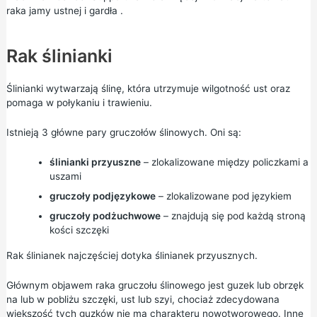
raka jamy ustnej i gardła
.
Rak ślinianki
Ślinianki wytwarzają ślinę, która utrzymuje wilgotność ust oraz
pomaga w połykaniu i trawieniu.
Istnieją 3 główne pary gruczołów ślinowych. Oni są:
ślinianki przyuszne
– zlokalizowane między policzkami a
uszami
gruczoły podjęzykowe
– zlokalizowane pod językiem
gruczoły podżuchwowe
– znajdują się pod każdą stroną
kości szczęki
Rak ślinianek najczęściej dotyka ślinianek przyusznych.
Głównym objawem raka gruczołu ślinowego jest guzek lub obrzęk
na lub w pobliżu szczęki, ust lub szyi, chociaż zdecydowana
większość tych guzków nie ma charakteru nowotworowego. Inne