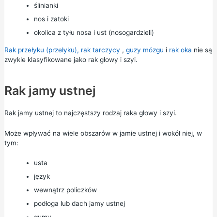
ślinianki
nos i zatoki
okolica z tyłu nosa i ust (nosogardzieli)
Rak przełyku (przełyku), rak
tarczycy
,
guzy mózgu
i
rak oka
nie są
zwykle klasyfikowane jako rak głowy i szyi.
Rak jamy ustnej
Rak jamy ustnej to najczęstszy rodzaj raka głowy i szyi.
Może wpływać na wiele obszarów w jamie ustnej i wokół niej, w
tym:
usta
język
wewnątrz policzków
podłoga lub dach jamy ustnej