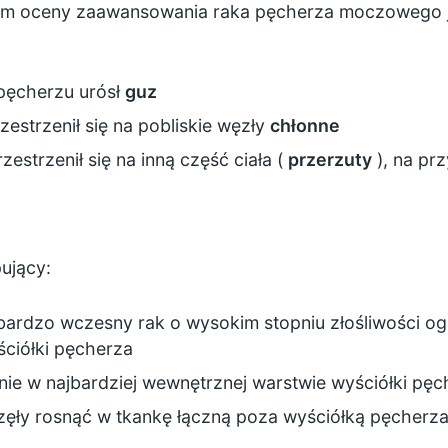
em oceny zaawansowania raka pęcherza moczowego j
pęcherzu urósł
guz
estrzenił się na pobliskie węzły
chłonne
estrzenił się na inną część ciała (
przerzuty
), na pr
ujący:
 – bardzo wczesny rak o wysokim stopniu złośliwości o
ciółki pęcherza
śnie w najbardziej wewnętrznej warstwie wyściółki pę
zęły rosnąć w tkankę łączną poza wyściółką pęcherz