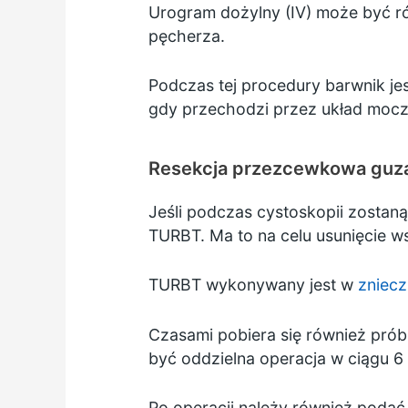
Urogram dożylny (IV) może być ró
pęcherza.
Podczas tej procedury barwnik je
gdy przechodzi przez układ moc
Resekcja przezcewkowa guz
Jeśli podczas cystoskopii zostan
TURBT. Ma to na celu usunięcie ws
TURBT wykonywany jest w
zniecz
Czasami pobiera się również próbk
być oddzielna operacja w ciągu 6
Po operacji należy również poda