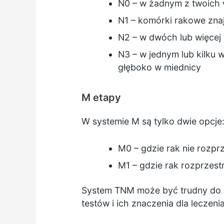
N0 – w żadnym z twoich
N1 – komórki rakowe znaj
N2 – w dwóch lub więcej
N3 – w jednym lub kilku 
głęboko w miednicy
M etapy
W systemie M są tylko dwie opcje
M0 – gdzie rak nie rozprz
M1 – gdzie rak rozprzestr
System TNM może być trudny do z
testów i ich znaczenia dla leczeni