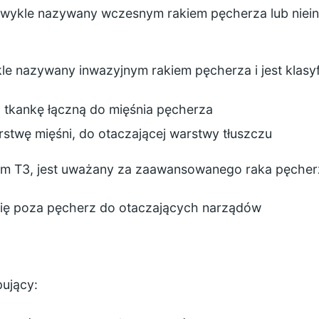
 zwykle nazywany wczesnym rakiem pęcherza lub nie
ykle nazywany inwazyjnym rakiem pęcherza i jest klasy
ez tkankę łączną do mięśnia pęcherza
rstwę mięśni, do otaczającej warstwy tłuszczu
ium T3, jest uważany za zaawansowanego raka pęcherza
 się poza pęcherz do otaczających narządów
pujący: