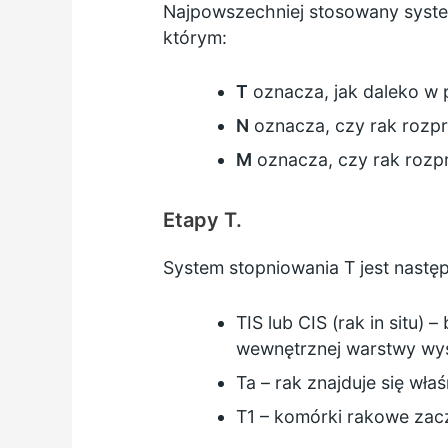
Najpowszechniej stosowany syst
którym:
T
oznacza, jak daleko w 
N
oznacza, czy rak rozprz
M
oznacza, czy rak rozprz
Etapy T.
System stopniowania T jest następ
TIS lub CIS (rak in situ)
wewnętrznej warstwy wyś
Ta – rak znajduje się wła
T1 – komórki rakowe zac