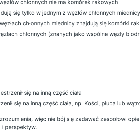
 węzłów chłonnych nie ma komórek rakowych
dują się tylko w jednym z węzłów chłonnych miednic
 węzłach chłonnych miednicy znajdują się komórki ra
węzłach chłonnych (znanych jako wspólne węzły biod
:
estrzenił się na inną część ciała
zenił się na inną część ciała, np. Kości, płuca lub wąt
rozumienia, więc nie bój się zadawać zespołowi opi
a i perspektyw.