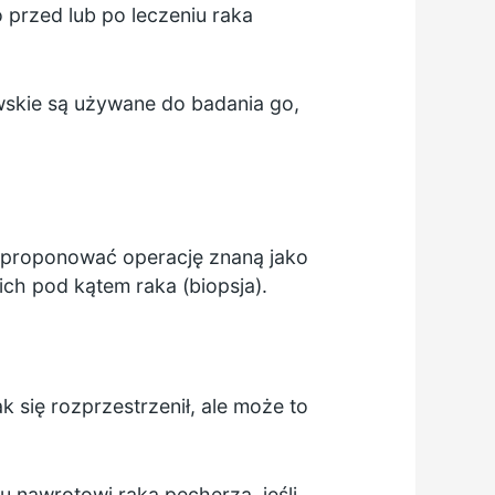
przed lub po leczeniu raka
wskie są używane do badania go,
zaproponować operację znaną jako
ich pod kątem raka (biopsja).
 się rozprzestrzenił, ale może to
 nawrotowi raka pęcherza, jeśli