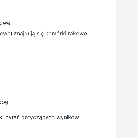
y
kowe
rowe) znajdują się komórki rakowe
robę
eki pytań dotyczących wyników