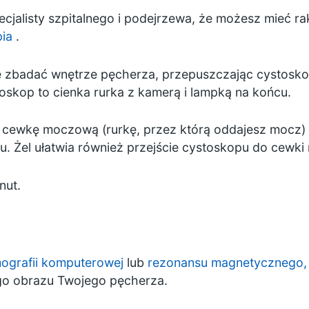
ecjalisty szpitalnego i podejrzewa, że możesz mieć r
ia
.
ie zbadać wnętrze pęcherza, przepuszczając cystosk
oskop to cienka rurka z kamerą i lampką na końcu.
 cewkę moczową (rurkę, przez którą oddajesz mocz) 
u. Żel ułatwia również przejście cystoskopu do cewk
nut.
ografii komputerowej
lub
rezonansu magnetycznego,
go obrazu Twojego pęcherza.