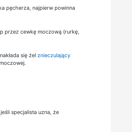
aka pęcherza, najpierw powinna
op przez cewkę moczową (rurkę,
nakłada się żel
znieczulający
i moczowej.
jeśli specjalista uzna, że