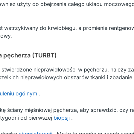
wnież użyty do obejrzenia całego układu moczowego 
st wstrzykiwany do krwiobiegu, a promienie rentgeno
zowy.
a pęcherza (TURBT)
ą stwierdzone nieprawidłowości w pęcherzu, należy 
zelkich nieprawidłowych obszarów tkanki i zbadanie 
uleniu ogólnym
.
ę ściany mięśniowej pęcherza, aby sprawdzić, czy rak
 tygodni od pierwszej
biopsji
.
ć dawkę
chemioterapii
. Może to pomóc w zapobieganiu