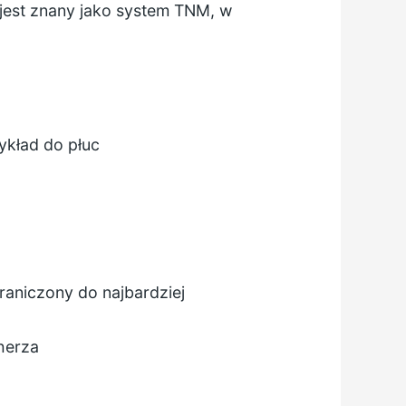
est znany jako system TNM, w
zykład do płuc
graniczony do najbardziej
cherza
a