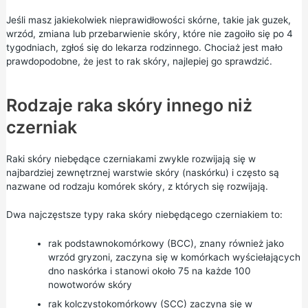
Jeśli masz jakiekolwiek nieprawidłowości skórne, takie jak guzek,
wrzód, zmiana lub przebarwienie skóry, które nie zagoiło się po 4
tygodniach, zgłoś się do lekarza rodzinnego. Chociaż jest mało
prawdopodobne, że jest to rak skóry, najlepiej go sprawdzić.
Rodzaje raka skóry innego niż
czerniak
Raki skóry niebędące czerniakami zwykle rozwijają się w
najbardziej zewnętrznej warstwie skóry (naskórku) i często są
nazwane od rodzaju komórek skóry, z których się rozwijają.
Dwa najczęstsze typy raka skóry niebędącego czerniakiem to:
rak podstawnokomórkowy (BCC), znany również jako
wrzód gryzoni, zaczyna się w komórkach wyściełających
dno naskórka i stanowi około 75 na każde 100
nowotworów skóry
rak kolczystokomórkowy (SCC) zaczyna się w