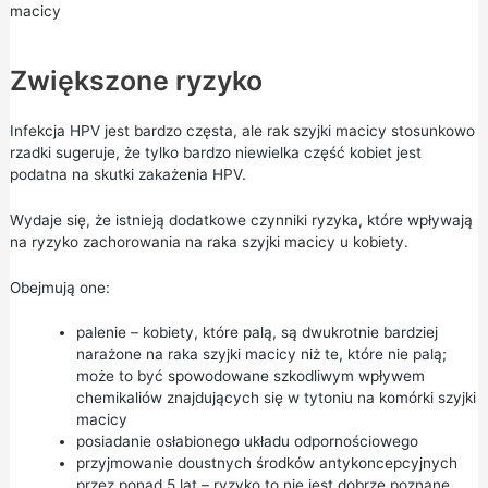
macicy
Zwiększone ryzyko
Infekcja HPV jest bardzo częsta, ale rak szyjki macicy stosunkowo
rzadki sugeruje, że tylko bardzo niewielka część kobiet jest
podatna na skutki zakażenia HPV.
Wydaje się, że istnieją dodatkowe czynniki ryzyka, które wpływają
na ryzyko zachorowania na raka szyjki macicy u kobiety.
Obejmują one:
palenie – kobiety, które palą, są dwukrotnie bardziej
narażone na raka szyjki macicy niż te, które nie palą;
może to być spowodowane szkodliwym wpływem
chemikaliów znajdujących się w tytoniu na komórki szyjki
macicy
posiadanie osłabionego układu odpornościowego
przyjmowanie
doustnych środków antykoncepcyjnych
przez ponad 5 lat – ryzyko to nie jest dobrze poznane