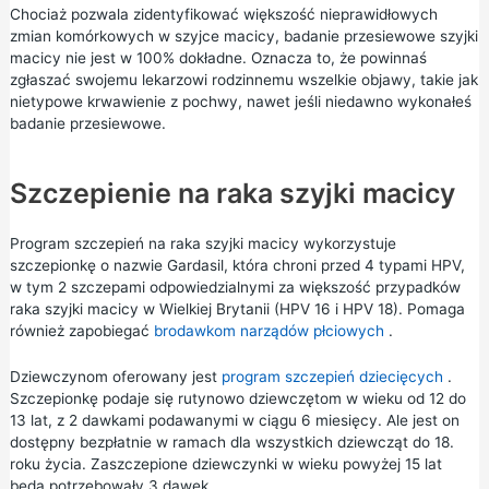
Chociaż pozwala zidentyfikować większość nieprawidłowych
zmian komórkowych w szyjce macicy, badanie przesiewowe szyjki
macicy nie jest w 100% dokładne. Oznacza to, że powinnaś
zgłaszać swojemu lekarzowi rodzinnemu wszelkie objawy, takie jak
nietypowe krwawienie z pochwy, nawet jeśli niedawno wykonałeś
badanie przesiewowe.
Szczepienie na raka szyjki macicy
Program szczepień na raka szyjki macicy wykorzystuje
szczepionkę o nazwie Gardasil, która chroni przed 4 typami HPV,
w tym 2 szczepami odpowiedzialnymi za większość przypadków
raka szyjki macicy w Wielkiej Brytanii (HPV 16 i HPV 18). Pomaga
również zapobiegać
brodawkom narządów płciowych
.
Dziewczynom oferowany jest
program szczepień dziecięcych
.
Szczepionkę podaje się rutynowo dziewczętom w wieku od 12 do
13 lat, z 2 dawkami podawanymi w ciągu 6 miesięcy. Ale jest on
dostępny bezpłatnie w ramach dla wszystkich dziewcząt do 18.
roku życia. Zaszczepione dziewczynki w wieku powyżej 15 lat
będą potrzebowały 3 dawek.