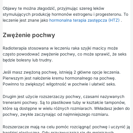
Objawy te można złagodzić, przyjmując szereg leków
stymulujących produkcję hormonów estrogenu i progesteronu. To
leczenie jest znane jako
hormonalna terapia zastępcza (HTZ)
.
Zwężenie pochwy
Radioterapia stosowana w leczeniu raka szyjki macicy może
często powodować zwężenie pochwy, co może sprawić, że seks
będzie bolesny lub trudny.
Jeśli masz zwężoną pochwę, istnieją 2 główne opcje leczenia.
Pierwszym jest nałożenie kremu hormonalnego na pochwę.
Powinno to zwiększyć wilgotność w pochwie i ułatwić seks.
Drugim jest użycie rozszerzaczy pochwy, czasami nazywanych
trenerami pochwy. Są to plastikowe tuby w kształcie tamponów,
które są dostępne w wielu różnych rozmiarach. Wkładasz jeden do
pochwy, zwykle zaczynając od najmniejszego rozmiaru.
Rozszerzacze mają na celu pomóc rozciągnąć pochwę i uczynić ją
bardziej elastyczną. Gdy przyzwyczaisz się do mniejszych