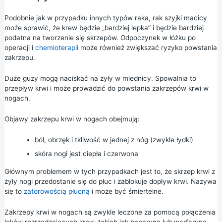
Podobnie jak w przypadku innych typów raka, rak szyjki macicy
może sprawić, że krew będzie „bardziej lepka” i będzie bardziej
podatna na tworzenie się skrzepów. Odpoczynek w łóżku po
operacji i
chemioterapii
może również zwiększać ryzyko powstania
zakrzepu.
Duże guzy mogą naciskać na żyły w miednicy. Spowalnia to
przepływ krwi i może prowadzić do powstania zakrzepów krwi w
nogach.
Objawy zakrzepu krwi w nogach obejmują:
ból, obrzęk i tkliwość w jednej z nóg (zwykle łydki)
skóra nogi jest ciepła i czerwona
Głównym problemem w tych przypadkach jest to, że skrzep krwi z
żyły nogi przedostanie się do płuc i zablokuje dopływ krwi. Nazywa
się to
zatorowością płucną
i może być śmiertelne.
Zakrzepy krwi w nogach są zwykle leczone za pomocą połączenia
leków rozrzedzających krew, takich jak heparyna lub
warfaryna
,