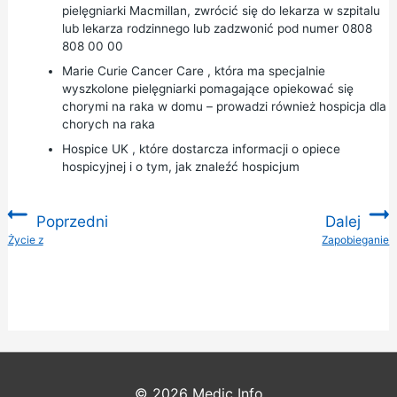
pielęgniarki Macmillan, zwrócić się do lekarza w szpitalu
lub lekarza rodzinnego lub zadzwonić pod numer 0808
808 00 00
Marie Curie Cancer Care
, która ma specjalnie
wyszkolone pielęgniarki pomagające opiekować się
chorymi na raka w domu – prowadzi również hospicja dla
chorych na raka
Hospice UK
, które dostarcza informacji o opiece
hospicyjnej i o tym, jak znaleźć hospicjum
Poprzedni
Dalej
:
Życie z
Zapobieganie
:
© 2026
Medic Info