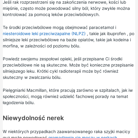
Jeśli rak rozprzestrzeni się na zakończenia nerwowe, kości lub
mięśnie, często może powodować silny ból, który zwykle można
kontrolować za pomocą leków przeciwbólowych.
Te środki przeciwbólowe mogą obejmować
paracetamol
i
niesteroidowe leki przeciwzapalne (NLPZ)
, takie jak
ibuprofen
, po
silniejsze leki przeciwbólowe na bazie opiatów, takie jak kodeina i
morfina, w zależności od poziomu bólu.
Powiedz swojemu zespołowi opieki, jeśli przepisane Ci środki
przeciwbólowe nie są skuteczne. Może być konieczne przepisanie
silniejszego leku. Krótki cykl radioterapii może być również
skuteczny w zwalczaniu bólu.
Pielęgniarki Macmillan, które pracują zarówno w szpitalach, jak iw
społeczności, mogą również udzielić fachowej porady na temat
łagodzenia bólu.
Niewydolność nerek
W niektórych przypadkach zaawansowanego raka szyjki macicy
guz może powodować
gromadzenie się moczu w nerkach