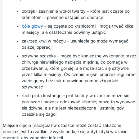
obrzęk i zasinienie wokół twarzy – które jest częste po
kraniotomii i powinno ustąpić po operacji
bóle głowy
– są częste po kraniotomii i mogą trwać kilka
miesięcy, ale ostatecznie powinny ustąpić
zakrzep krwi w mózgu – usunięcie go może wymagać
dalszej operacji
sztywna szczęka – może być konieczne wykonanie przez
chirurga niewielkiego nacięcia mięśnia, co pomaga w
przeżuwaniu, które goi się, ale może stać się sztywne
przez kilka miesięcy; Ćwiczenie mięśni poprzez regularne
żucie gumy bez cukru powinno pomóc złagodzić
sztywność
ruch płata kostnego – płat kostny w czaszce może się
poruszać i możesz odczuwać klikanie; może to wydawać
się dziwne, ale nie jest niebezpieczne i ustanie, gdy
czaszka się zagoi
Miejsce cięcia (nacięcia) w czaszce może zostać zakażone,
chociaż jest to rzadkie. Zwykle podaje się antybiotyki w czasie
operacji, aby zapobiec infekcji.