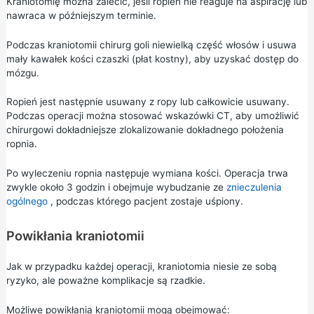
Kraniotomię można zalecić, jeśli ropień nie reaguje na aspirację lub
nawraca w późniejszym terminie.
Podczas kraniotomii chirurg goli niewielką część włosów i usuwa
mały kawałek kości czaszki (płat kostny), aby uzyskać dostęp do
mózgu.
Ropień jest następnie usuwany z ropy lub całkowicie usuwany.
Podczas operacji można stosować wskazówki CT, aby umożliwić
chirurgowi dokładniejsze zlokalizowanie dokładnego położenia
ropnia.
Po wyleczeniu ropnia następuje wymiana kości. Operacja trwa
zwykle około 3 godzin i obejmuje wybudzanie ze
znieczulenia
ogólnego
, podczas którego pacjent zostaje uśpiony.
Powikłania kraniotomii
Jak w przypadku każdej operacji, kraniotomia niesie ze sobą
ryzyko, ale poważne komplikacje są rzadkie.
Możliwe powikłania kraniotomii mogą obejmować: