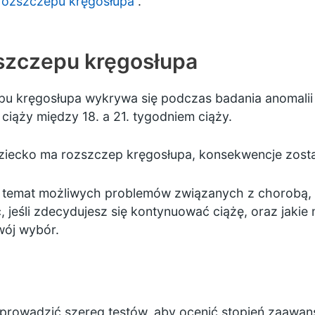
rozszczepu kręgosłupa
.
szczepu kręgosłupa
u kręgosłupa wykrywa się podczas badania
anomalii
iąży między 18. a 21. tygodniem ciąży.
 dziecko ma rozszczep kręgosłupa, konsekwencje zos
 temat możliwych problemów związanych z chorobą, l
jeśli zdecydujesz się kontynuować ciążę, oraz jakie
Twój wybór.
prowadzić szereg testów, aby ocenić stopień zaawa