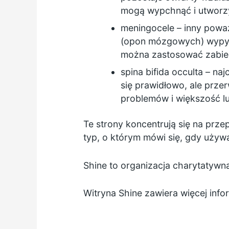
mogą wypchnąć i utworz
meningocele – inny powa
(opon mózgowych) wypych
można zastosować zabieg
spina bifida occulta – na
się prawidłowo, ale prze
problemów i większość lu
Te strony koncentrują się na prze
typ, o którym mówi się, gdy używ
Shine to organizacja charytatyw
Witryna Shine zawiera
więcej inf