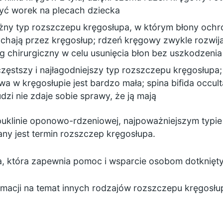
yć worek na plecach dziecka
żny typ rozszczepu kręgosłupa, w którym błony och
ają przez kręgosłup; rdzeń kręgowy zwykle rozwija 
 chirurgiczny w celu usunięcia błon bez uszkodzeni
jczęstszy i najłagodniejszy typ rozszczepu kręgosłupa;
rwa w kręgosłupie jest bardzo mała; spina bifida occu
dzi nie zdaje sobie sprawy, że ją mają
puklinie oponowo-rdzeniowej, najpoważniejszym typie 
any jest termin rozszczep kręgosłupa.
na, która zapewnia pomoc i wsparcie osobom dotknię
ormacji na temat innych rodzajów rozszczepu kręgosłu