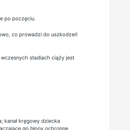
e po poczęciu.
łowo, co prowadzi do uszkodzeń
 wczesnych stadiach ciąży
jest
; kanał kręgowy dziecka
otaczające go błony ochronne