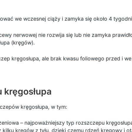
wać we wczesnej ciąży i zamyka się około 4 tygodni
cewy nerwowej nie rozwija się lub nie zamyka prawid
łupa (kręgów).
zep kręgosłupa, ale brak
kwasu foliowego przed i we
u kręgosłupa
szczepów kręgosłupa, w tym:
eniowa – najpoważniejszy typ rozszczepu kręgosłupa
 kilku kręgów z tyłu, dzięki czemu rdzeń kręgowy i 