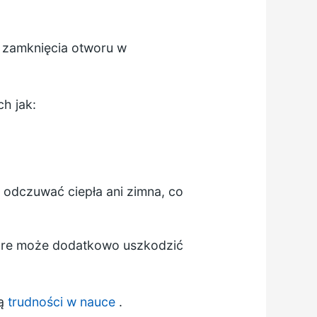
 zamknięcia otworu w
h jak:
e odczuwać ciepła ani zimna, co
óre może dodatkowo uszkodzić
ją
trudności w nauce
.