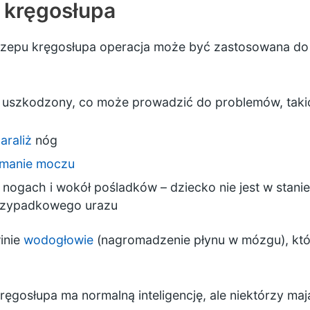
 kręgosłupa
zepu kręgosłupa operacja może być zastosowana do
ż uszkodzony, co może prowadzić do problemów, takic
araliż
nóg
ymanie moczu
 nogach i wokół pośladków – dziecko nie jest w stani
rzypadkowego urazu
winie
wodogłowie
(nagromadzenie płynu w mózgu), kt
gosłupa ma normalną inteligencję, ale niektórzy ma