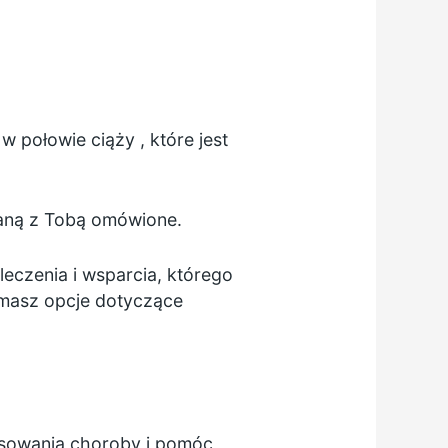
w
połowie ciąży
, które jest
taną z Tobą omówione.
eczenia i wsparcia, którego
 masz opcje dotyczące
nsowania choroby i pomóc