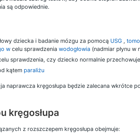
ia są odpowiednie.
głowy dziecka i badanie mózgu za pomocą
USG
,
tomo
go w
celu sprawdzenia
wodogłowia
(nadmiar płynu w
celu sprawdzenia, czy dziecko normalnie przechowuj
od kątem
paraliżu
a naprawcza kręgosłupa będzie zalecana wkrótce po
u kręgosłupa
ązanych z rozszczepem kręgosłupa obejmuje: