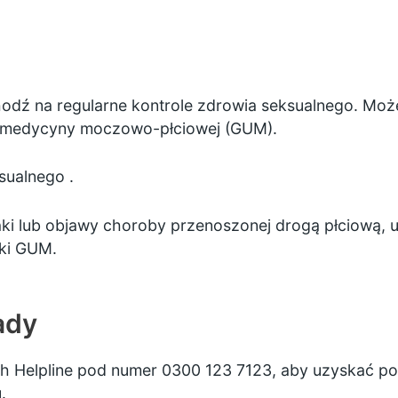
chodź na regularne kontrole zdrowia seksualnego. Moż
ę medycyny moczowo-płciowej (GUM).
ksualnego
.
ki lub objawy choroby przenoszonej drogą płciową, uni
iki GUM.
ady
h Helpline pod numer 0300 123 7123, aby uzyskać po
.