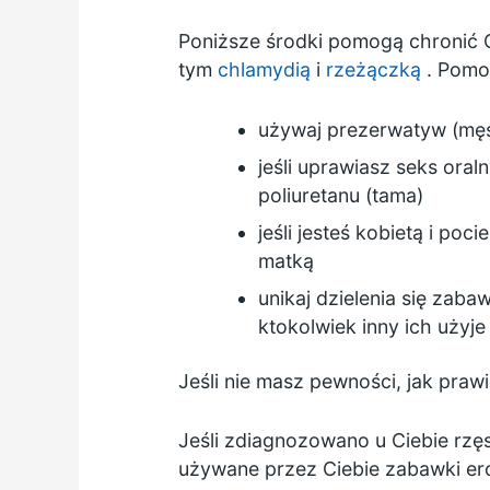
Poniższe środki pomogą chronić C
tym
chlamydią
i
rzeżączką
. Pomo
używaj prezerwatyw (męs
jeśli uprawiasz seks oral
poliuretanu (tama)
jeśli jesteś kobietą i po
matką
unikaj dzielenia się zaba
ktokolwiek inny ich użyje
Jeśli nie masz pewności, jak pr
Jeśli zdiagnozowano u Ciebie rzęsi
używane przez Ciebie zabawki er