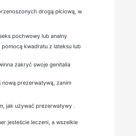
 przenoszonych drogą płciową, w
 seks pochwowy lub analny
za pomocą kwadratu z lateksu lub
winna zakryć swoje genitalia
kryj nową prezerwatywą, zanim
m, jak używać prezerwatywy
.
er jesteście leczeni, a wszelkie