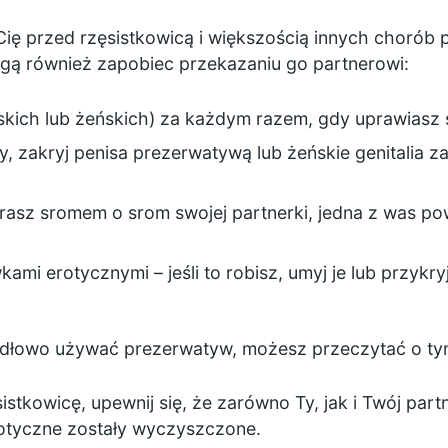
ię przed rzęsistkowicą i większością innych chorób
gą również zapobiec przekazaniu go partnerowi:
kich lub żeńskich) za każdym razem, gdy uprawiasz
ny, zakryj penisa prezerwatywą lub żeńskie genitalia 
cierasz sromem o srom swojej partnerki, jedna z was po
wkami erotycznymi – jeśli to robisz, umyj je lub przy
awidłowo używać prezerwatyw, możesz przeczytać o
ty
stkowicę, upewnij się, że zarówno Ty, jak i Twój partn
otyczne zostały wyczyszczone.