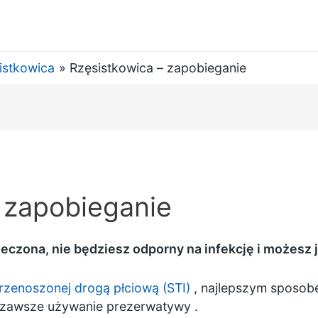
istkowica
Rzęsistkowica – zapobieganie
 zapobieganie
 leczona, nie będziesz odporny na infekcję i możesz 
przenoszonej drogą płciową (STI)
, najlepszym sposob
o zawsze używanie
prezerwatywy
.