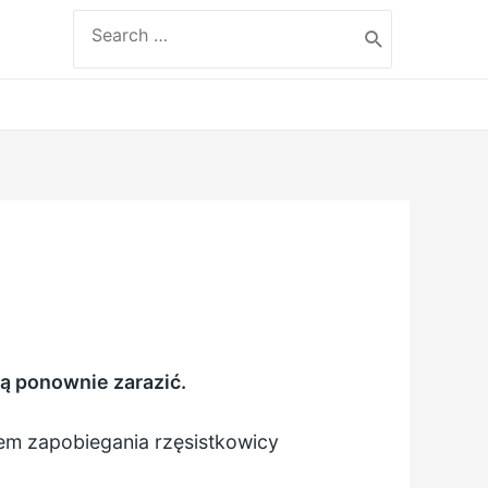
Search
for:
ją ponownie zarazić.
em zapobiegania rzęsistkowicy