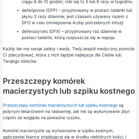
ciągu 8 do 12 godzin; robi się to 5 lub 6 razy w tygodniu
deferiprone (DFP) – przyjmowany w postaci tabletki lub
płynu 3 razy dziennie; jest czasami używany razem z
DFO w celu zmniejszenia liczby potrzebnych infuzji
deferazyroks (DFX) – przyjmowany raz dziennie w
postaci tabletki, którą rozpuszcza się w napoju
Każdy lek ma swoje zalety i wady. Twój zespół medyczny pomoże
Ci zdecydować, która z nich będzie najlepsza dla Ciebie lub
Twojego dziecka.
Przeszczepy komórek
macierzystych lub szpiku kostnego
Przeszczepy komórek macierzystych lub szpiku kostnego
są
jedynym lekarstwem na talasemię, ale nie są wykonywane zbyt
często ze względu na poważne ryzyko.
Komórki macierzyste są wytwarzane w szpiku kostnym,
gąbczastej tkance znajdującej się w środku niektórych kości, i