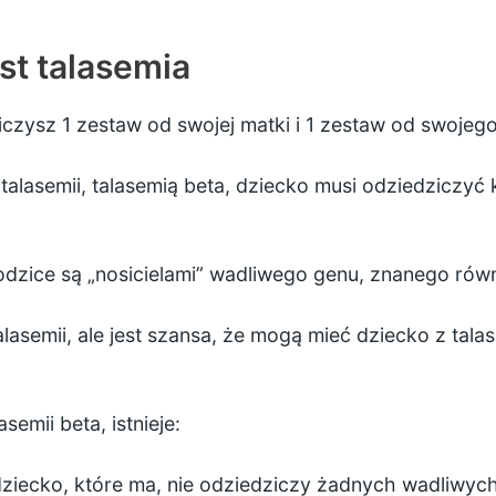
st talasemia
czysz 1 zestaw od swojej matki i 1 zestaw od swojego
alasemii, talasemią beta, dziecko musi odziedziczyć 
rodzice są „nosicielami” wadliwego genu, znanego równi
alasemii, ale jest szansa, że mogą mieć dziecko z talase
semii beta, istnieje:
dziecko, które ma, nie odziedziczy żadnych wadliwych