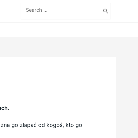
Search
for:
ach.
można go złapać od kogoś, kto go