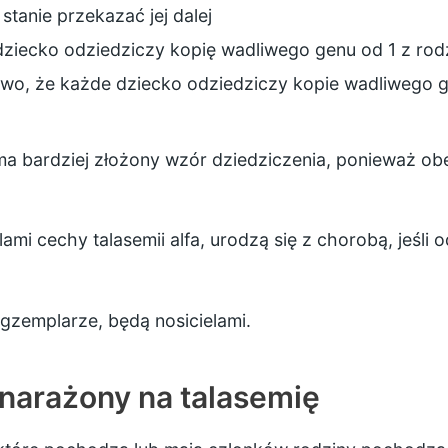
 stanie przekazać jej dalej
dziecko odziedziczy kopię wadliwego genu od 1 z rodz
wo, że każde dziecko odziedziczy kopie wadliwego g
a, ma bardziej złożony wzór dziedziczenia, ponieważ ob
lami cechy talasemii alfa, urodzą się z chorobą, jeśli 
egzemplarze, będą nosicielami.
j narażony na talasemię