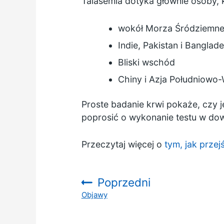
Talasemia dotyka głównie osoby,
wokół Morza Śródziemneg
Indie, Pakistan i Banglad
Bliski wschód
Chiny i Azja Południowo
Proste badanie krwi pokaże, czy 
poprosić o wykonanie testu w d
Przeczytaj więcej o
tym, jak przej
Poprzedni
Objawy
: