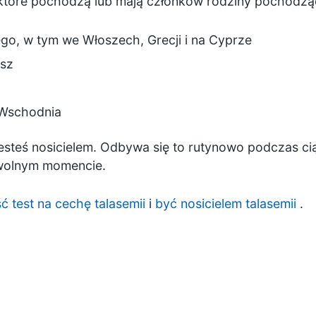
 które pochodzą lub mają członków rodziny pochodzą
o, w tym we Włoszech, Grecji i na Cyprze
esz
-Wschodnia
jesteś nosicielem. Odbywa się to rutynowo podczas ci
owolnym momencie.
ść test na cechę talasemii
i
być nosicielem talasemii
.