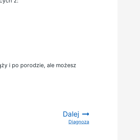
cych z:
ąży i po porodzie, ale możesz
Dalej
Diagnoza
: