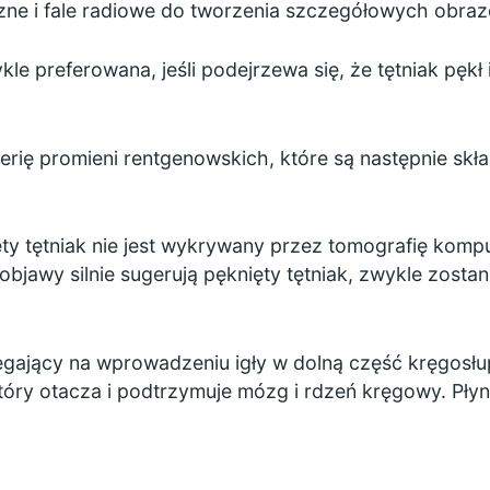
czne i fale radiowe do tworzenia szczegółowych obr
kle preferowana, jeśli podejrzewa się, że tętniak pęk
erię promieni rentgenowskich, które są następnie sk
y tętniak nie jest wykrywany przez tomografię kompu
objawy silnie sugerują pęknięty tętniak, zwykle zost
egający na wprowadzeniu igły w dolną część kręgosłu
óry otacza i podtrzymuje mózg i rdzeń kręgowy. Pły