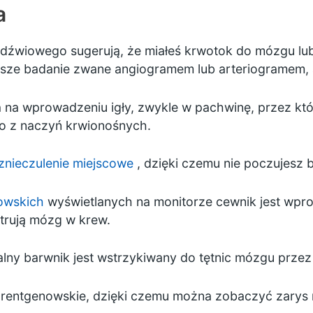
a
lędźwiowego sugerują, że miałeś krwotok do mózgu lub
ze badanie zwane angiogramem lub arteriogramem, 
a na wprowadzeniu igły, zwykle w pachwinę, przez k
o z naczyń krwionośnych.
znieczulenie miejscowe
, dzięki czemu nie poczujesz b
owskich
wyświetlanych na monitorze cewnik jest wp
trują mózg w krew.
alny barwnik jest wstrzykiwany do tętnic mózgu przez
ie rentgenowskie, dzięki czemu można zobaczyć zarys