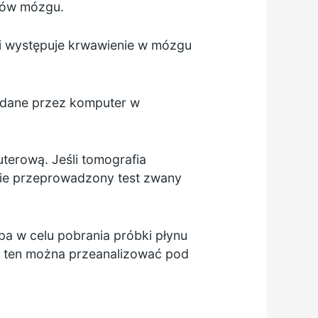
azów mózgu.
ł i występuje krwawienie w mózgu
ładane przez komputer w
terową. Jeśli tomografia
anie przeprowadzony test zwany
pa w celu pobrania próbki płynu
n ten można przeanalizować pod