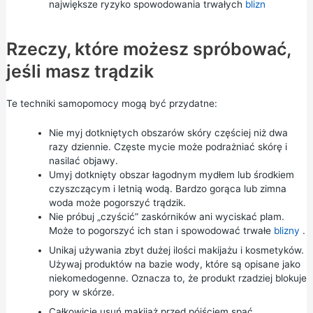
największe ryzyko spowodowania trwałych
blizn
Rzeczy, które możesz spróbować,
jeśli masz trądzik
Te techniki samopomocy mogą być przydatne:
Nie myj dotkniętych obszarów skóry częściej niż dwa
razy dziennie. Częste mycie może podrażniać skórę i
nasilać objawy.
Umyj dotknięty obszar łagodnym mydłem lub środkiem
czyszczącym i letnią wodą. Bardzo gorąca lub zimna
woda może pogorszyć trądzik.
Nie próbuj „czyścić” zaskórników ani wyciskać plam.
Może to pogorszyć ich stan i spowodować trwałe
blizny
.
Unikaj używania zbyt dużej ilości makijażu i kosmetyków.
Używaj produktów na bazie wody, które są opisane jako
niekomedogenne. Oznacza to, że produkt rzadziej blokuje
pory w skórze.
Całkowicie usuń makijaż przed pójściem spać.