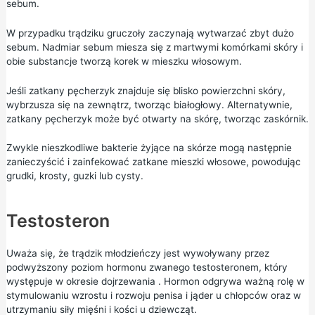
sebum.
W przypadku trądziku gruczoły zaczynają wytwarzać zbyt dużo
sebum. Nadmiar sebum miesza się z martwymi komórkami skóry i
obie substancje tworzą korek w mieszku włosowym.
Jeśli zatkany pęcherzyk znajduje się blisko powierzchni skóry,
wybrzusza się na zewnątrz, tworząc białogłowy. Alternatywnie,
zatkany pęcherzyk może być otwarty na skórę, tworząc zaskórnik.
Zwykle nieszkodliwe bakterie żyjące na skórze mogą następnie
zanieczyścić i zainfekować zatkane mieszki włosowe, powodując
grudki, krosty, guzki lub cysty.
Testosteron
Uważa się, że trądzik młodzieńczy jest wywoływany przez
podwyższony poziom hormonu zwanego testosteronem, który
występuje w
okresie dojrzewania
. Hormon odgrywa ważną rolę w
stymulowaniu wzrostu i rozwoju penisa i jąder u chłopców oraz w
utrzymaniu siły mięśni i kości u dziewcząt.