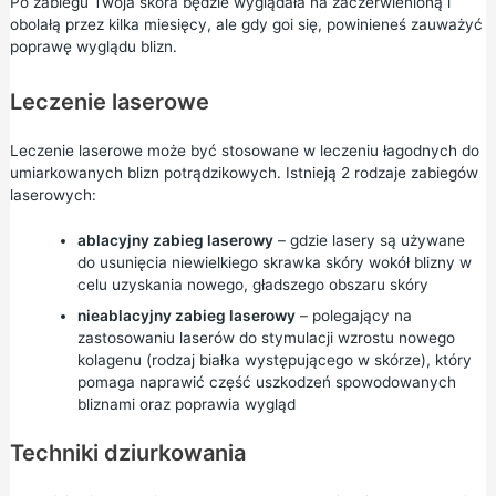
Po zabiegu Twoja skóra będzie wyglądała na zaczerwienioną i
obolałą przez kilka miesięcy, ale gdy goi się, powinieneś zauważyć
poprawę wyglądu blizn.
Leczenie laserowe
Leczenie laserowe może być stosowane w leczeniu łagodnych do
umiarkowanych blizn potrądzikowych. Istnieją 2 rodzaje zabiegów
laserowych:
ablacyjny zabieg laserowy
– gdzie lasery są używane
do usunięcia niewielkiego skrawka skóry wokół blizny w
celu uzyskania nowego, gładszego obszaru skóry
nieablacyjny zabieg laserowy
– polegający na
zastosowaniu laserów do stymulacji wzrostu nowego
kolagenu (rodzaj białka występującego w skórze), który
pomaga naprawić część uszkodzeń spowodowanych
bliznami oraz poprawia wygląd
Techniki dziurkowania