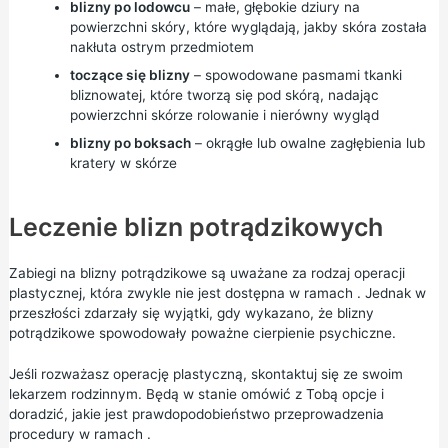
blizny po lodowcu
– małe, głębokie dziury na
powierzchni skóry, które wyglądają, jakby skóra została
nakłuta ostrym przedmiotem
toczące się blizny
– spowodowane pasmami tkanki
bliznowatej, które tworzą się pod skórą, nadając
powierzchni skórze rolowanie i nierówny wygląd
blizny po boksach
– okrągłe lub owalne zagłębienia lub
kratery w skórze
Leczenie blizn potrądzikowych
Zabiegi na blizny potrądzikowe są uważane za rodzaj operacji
plastycznej, która zwykle nie jest dostępna w ramach . Jednak w
przeszłości zdarzały się wyjątki, gdy wykazano, że blizny
potrądzikowe spowodowały poważne cierpienie psychiczne.
Jeśli rozważasz
operację plastyczną,
skontaktuj się ze swoim
lekarzem rodzinnym. Będą w stanie omówić z Tobą opcje i
doradzić, jakie jest prawdopodobieństwo przeprowadzenia
procedury w ramach .