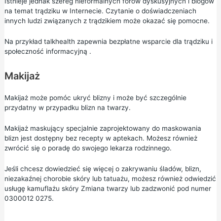
Istnieje jednak szereg nieformalnych forów dyskusyjnych i blogów
na temat trądziku w Internecie. Czytanie o doświadczeniach
innych ludzi związanych z trądzikiem może okazać się pomocne.
Na przykład
talkhealth
zapewnia
bezpłatne wsparcie dla trądziku i
społeczność informacyjną
.
Makijaż
Makijaż może pomóc ukryć blizny i może być szczególnie
przydatny w przypadku blizn na twarzy.
Makijaż maskujący specjalnie zaprojektowany do maskowania
blizn jest dostępny bez recepty w aptekach. Możesz również
zwrócić się o poradę do swojego lekarza rodzinnego.
Jeśli chcesz dowiedzieć się więcej o zakrywaniu śladów, blizn,
niezakaźnej chorobie skóry lub tatuażu, możesz również odwiedzić
usługę kamuflażu skóry Zmiana twarzy
lub zadzwonić pod numer
0300012 0275.