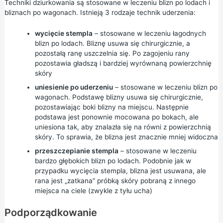
Techniki dziurkowania są stosowane w leczeniu blizn po lodach i
bliznach po wagonach. Istnieją 3 rodzaje technik uderzenia:
wycięcie stempla
– stosowane w leczeniu łagodnych
blizn po lodach. Bliznę usuwa się chirurgicznie, a
pozostałą ranę uszczelnia się. Po zagojeniu rany
pozostawia gładszą i bardziej wyrównaną powierzchnię
skóry
uniesienie po uderzeniu
– stosowane w leczeniu blizn po
wagonach. Podstawę blizny usuwa się chirurgicznie,
pozostawiając boki blizny na miejscu. Następnie
podstawa jest ponownie mocowana po bokach, ale
uniesiona tak, aby znalazła się na równi z powierzchnią
skóry. To sprawia, że blizna jest znacznie mniej widoczna
przeszczepianie stempla
– stosowane w leczeniu
bardzo głębokich blizn po lodach. Podobnie jak w
przypadku wycięcia stempla, blizna jest usuwana, ale
rana jest „zatkana” próbką skóry pobraną z innego
miejsca na ciele (zwykle z tyłu ucha)
Podporządkowanie