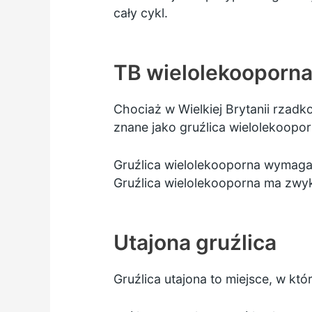
cały cykl.
TB wielolekooporn
Chociaż w Wielkiej Brytanii rzadk
znane jako gruźlica wielolekoopor
Gruźlica wielolekooporna wymaga 
Gruźlica wielolekooporna ma zwyk
Utajona gruźlica
Gruźlica utajona to miejsce, w kt