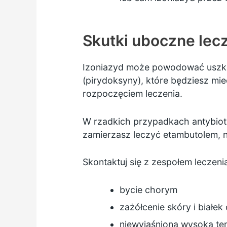
Skutki uboczne lec
Izoniazyd może powodować usz
(pirydoksyny), które będziesz mi
rozpoczęciem leczenia.
W rzadkich przypadkach antybiot
zamierzasz leczyć etambutolem, n
Skontaktuj się z zespołem leczenia
bycie chorym
zażółcenie skóry i białe
niewyjaśniona wysoka te