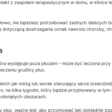
takt z zespołem terapeutycznym w domu, w klinice te
idłowo, nie będziesz potrzebować żadnych dalszych ba
 dotyczącą dostrzegania oznak nawrotu choroby, choc
a
tóra występuje poza płucami – może być leczona przy 
eczeniu gruźlicy płuc.
takich jak mózg lub worek otaczający serce (osierdz
n,
na kilka tygodni, który będzie przyjmowany w tym 
otkniętych obszarach.
 płuc, ważne jest, aby przyjmować leki dokładnie zgo