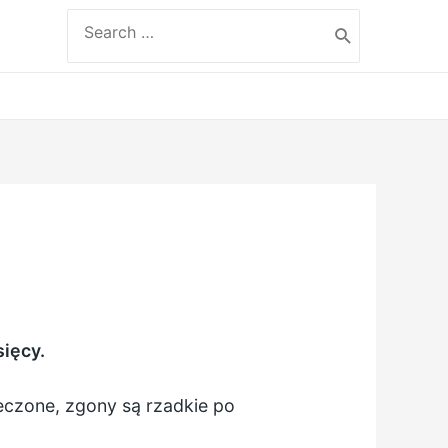
Search
for:
sięcy.
leczone, zgony są rzadkie po