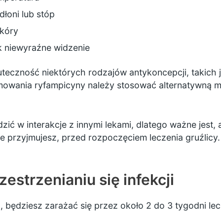
dłoni lub stóp
skóry
ak niewyraźne widzenie
teczność niektórych rodzajów antykoncepcji, takich 
owania ryfampicyny należy stosować alternatywną me
 w interakcje z innymi lekami, dlatego ważne jest, a
re przyjmujesz, przed rozpoczęciem leczenia gruźlicy.
estrzenianiu się infekcji
, będziesz zarażać się przez około 2 do 3 tygodni lec