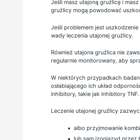
Jeśli masz utajoną gruźlicę i masz
gruźlicy mogą powodować uszkod
Jeśli problemem jest uszkodzenie 
wady leczenia utajonej gruźlicy.
Również utajona gruźlica nie zaws
regularnie monitorowany, aby spraw
W niektórych przypadkach badanie
osłabiającego ich układ odpornoś
inhibitory, takie jak inhibitory TNF
Leczenie utajonej gruźlicy zazwyc
albo przyjmowanie kombin
lub sam izoniazyd przez 