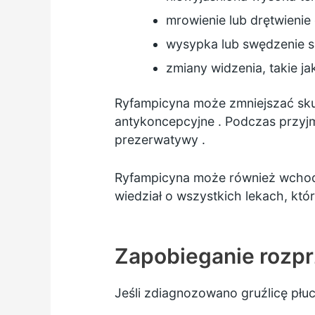
mrowienie lub drętwienie 
wysypka lub swędzenie 
zmiany widzenia, takie j
Ryfampicyna może zmniejszać sku
antykoncepcyjne
. Podczas przyjm
prezerwatywy
.
Ryfampicyna może również wchodzić
wiedział o wszystkich lekach, któ
Zapobieganie rozprz
Jeśli zdiagnozowano gruźlicę płuc