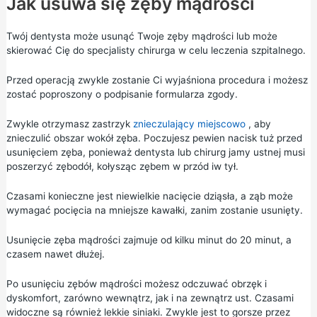
Jak usuwa się zęby mądrości
Twój dentysta może usunąć Twoje zęby mądrości lub może
skierować Cię do specjalisty chirurga w celu leczenia szpitalnego.
Przed operacją zwykle zostanie Ci wyjaśniona procedura i możesz
zostać poproszony o podpisanie formularza zgody.
Zwykle otrzymasz zastrzyk
znieczulający miejscowo
, aby
znieczulić obszar wokół zęba. Poczujesz pewien nacisk tuż przed
usunięciem zęba, ponieważ dentysta lub chirurg jamy ustnej musi
poszerzyć zębodół, kołysząc zębem w przód iw tył.
Czasami konieczne jest niewielkie nacięcie dziąsła, a ząb może
wymagać pocięcia na mniejsze kawałki, zanim zostanie usunięty.
Usunięcie zęba mądrości zajmuje od kilku minut do 20 minut, a
czasem nawet dłużej.
Po usunięciu zębów mądrości możesz odczuwać obrzęk i
dyskomfort, zarówno wewnątrz, jak i na zewnątrz ust. Czasami
widoczne są również lekkie siniaki. Zwykle jest to gorsze przez