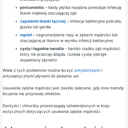
pericoronitis
– kiedy płytka nazębna powoduje infekcję
tkanki miękkiej otaczającej ząb
zapalenie tkanki łącznej
– infekcja bakteryjna policzka,
języka lub gardła
ropień
– nagromadzenie ropy w zębach mądrości lub
otaczającej je tkance w wyniku infekcji bakteryjnej
cysty i łagodne narośla
– bardzo rzadko ząb mądrości,
który nie przeciął dziąsła, rozwija cystę (obrzęk
wypełniony płynem)
Wiele z tych problemów można leczyć
antybiotykami
i
antyseptycznymi płynami do płukania ust.
Usuwanie zębów mądrości jest zwykle zalecane, gdy inne metody
leczenia nie przyniosły efektów.
Dentyści i chirurdzy przestrzegają zatwierdzonych w kraju
wytycznych dotyczących usuwania zębów mądrości.