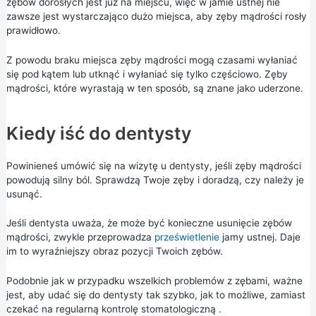
zębów dorosłych jest już na miejscu, więc w jamie ustnej nie
zawsze jest wystarczająco dużo miejsca, aby zęby mądrości rosły
prawidłowo.
Z powodu braku miejsca zęby mądrości mogą czasami wyłaniać
się pod kątem lub utknąć i wyłaniać się tylko częściowo. Zęby
mądrości, które wyrastają w ten sposób, są znane jako uderzone.
Kiedy iść do dentysty
Powinieneś umówić się na wizytę u dentysty, jeśli zęby mądrości
powodują silny ból. Sprawdzą Twoje zęby i doradzą, czy należy je
usunąć.
Jeśli dentysta uważa, że może być konieczne usunięcie zębów
mądrości, zwykle przeprowadza
prześwietlenie
jamy ustnej. Daje
im to wyraźniejszy obraz pozycji Twoich zębów.
Podobnie jak w przypadku wszelkich problemów z zębami, ważne
jest, aby udać się do dentysty tak szybko, jak to możliwe, zamiast
czekać na
regularną kontrolę stomatologiczną
.