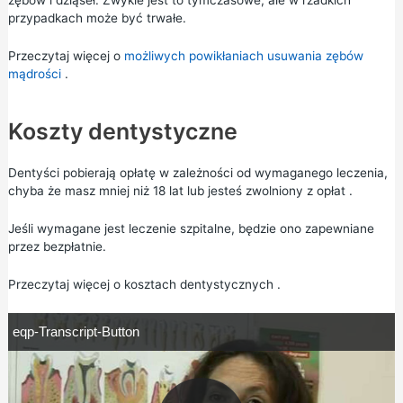
zębów i dziąseł. Zwykle jest to tymczasowe, ale w rzadkich
przypadkach może być trwałe.
Przeczytaj więcej o
możliwych powikłaniach usuwania zębów
mądrości
.
Koszty dentystyczne
Dentyści pobierają opłatę w zależności od wymaganego leczenia,
chyba że masz mniej niż 18 lat lub jesteś zwolniony z opłat .
Jeśli wymagane jest leczenie szpitalne, będzie ono zapewniane
przez bezpłatnie.
Przeczytaj więcej o
kosztach dentystycznych
.
e
eqp-Transcript-Button
q
p
-
T
r