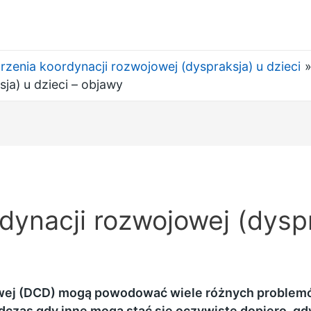
rzenia koordynacji rozwojowej (dyspraksja) u dzieci
ja) u dzieci – objawy
dynacji rozwojowej (dyspr
wej (DCD) mogą powodować wiele różnych problemó
zas gdy inne mogą stać się oczywiste dopiero, gd