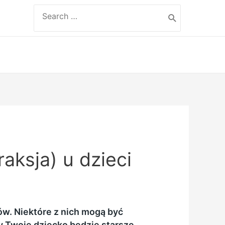
Search
for:
aksja) u dzieci
w. Niektóre z nich mogą być
y Twoje dziecko będzie starsze
.