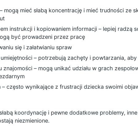
– mogą mieć słabą koncentrację i mieć trudności ze s
ut
m instrukcji i kopiowaniem informacji – lepiej radzą s
mogą być prowadzeni przez pracę
aniu się i załatwianiu spraw
umiejętności – potrzebują zachęty i powtarzania, ab
u znajomości – mogą unikać udziału w grach zespoło
iezdarnym
 często wynikające z frustracji dziecka swoimi obja
słabą koordynację i pewne dodatkowe problemy, inne 
stają niezmienione.