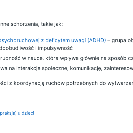
ne schorzenia, takie jak:
psychoruchowej z deficytem uwagi (ADHD)
– grupa o
dpobudliwość i impulsywność
udność w nauce, która wpływa głównie na sposób czy
ywa na interakcje społeczne, komunikację, zaintereso
ności z koordynacją ruchów potrzebnych do wytwarza
raksja) u dzieci