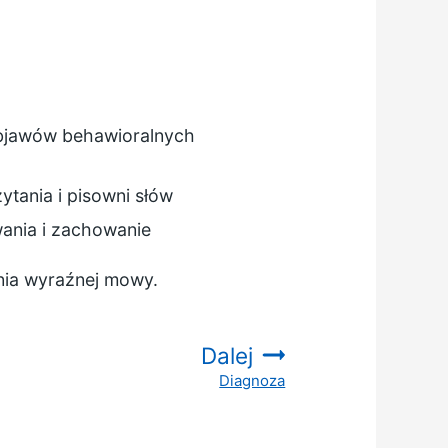
bjawów behawioralnych
tania i pisowni słów
wania i zachowanie
nia wyraźnej mowy.
Dalej
Diagnoza
: