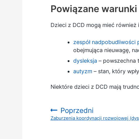
Powiązane warunki
Dzieci z DCD mogą mieć również in
zespół nadpobudliwości 
obejmująca nieuwagę, na
dysleksja
– powszechna tr
autyzm
– stan, który wpł
Niektóre dzieci z DCD mają trud
Poprzedni
Zaburzenia koordynacji rozwojowej (dysp
: