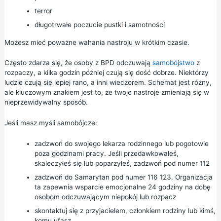
terror
długotrwałe poczucie pustki i samotności
Możesz mieć poważne wahania nastroju w krótkim czasie.
Często zdarza się, że osoby z BPD odczuwają
samobójstwo
z
rozpaczy, a kilka godzin później czują się dość dobrze. Niektórzy
ludzie czują się lepiej rano, a inni wieczorem. Schemat jest różny,
ale kluczowym znakiem jest to, że twoje nastroje zmieniają się w
nieprzewidywalny sposób.
Jeśli masz myśli samobójcze:
zadzwoń do swojego lekarza rodzinnego lub pogotowie
poza godzinami pracy. Jeśli przedawkowałeś,
skaleczyłeś się lub poparzyłeś, zadzwoń pod numer 112
zadzwoń do
Samarytan
pod numer 116 123. Organizacja
ta zapewnia wsparcie emocjonalne 24 godziny na dobę
osobom odczuwającym niepokój lub rozpacz
skontaktuj się z przyjacielem, członkiem rodziny lub kimś,
komu ufasz