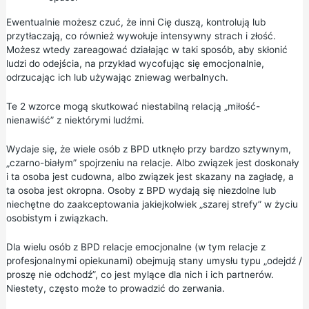
Ewentualnie możesz czuć, że inni Cię duszą, kontrolują lub
przytłaczają, co również wywołuje intensywny strach i złość.
Możesz wtedy zareagować działając w taki sposób, aby skłonić
ludzi do odejścia, na przykład wycofując się emocjonalnie,
odrzucając ich lub używając zniewag werbalnych.
Te 2 wzorce mogą skutkować niestabilną relacją „miłość-
nienawiść” z niektórymi ludźmi.
Wydaje się, że wiele osób z BPD utknęło przy bardzo sztywnym,
„czarno-białym” spojrzeniu na relacje. Albo związek jest doskonały
i ta osoba jest cudowna, albo związek jest skazany na zagładę, a
ta osoba jest okropna. Osoby z BPD wydają się niezdolne lub
niechętne do zaakceptowania jakiejkolwiek „szarej strefy” w życiu
osobistym i związkach.
Dla wielu osób z BPD relacje emocjonalne (w tym relacje z
profesjonalnymi opiekunami) obejmują stany umysłu typu „odejdź /
proszę nie odchodź”, co jest mylące dla nich i ich partnerów.
Niestety, często może to prowadzić do zerwania.