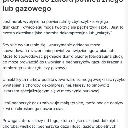
lub gazowego
Jeśli nurek wypłynie na powierzchnię zbyt szybko, w jego
tkankach i krwiobiegu mogą tworzyć się pęcherzyki azotu. Jest to
często określane jako choroba dekompresyjna lub „zakręty”.
Szybkie wynurzenie się i wstrzymanie oddechu może
spowodować rozszerzenie powietrza uwięzionego w płucach.
Może to spowodować pęknięcie tkanki płucnej (barotrauma płuc),
co może prowadzić do uwolnienia pęcherzyków gazu do krążenia
tętniczego (zator tętniczy gazowy).
U niektórych nurków podstawowe warunki mogą zwiększać ryzyko
wystąpienia choroby dekompresyjnej. Należy to omówić z
lekarzem specjalizującym się w medycynie nurkowej.
Jeśli pęcherzyk gazu zablokuje małą tętnicę, może odciąć dopływ
krwi do określonego obszaru ciała.
Powaga zatoru zależy od tego, która część ciała jest dotknięta
chorobą, wielkości pęcherzyka gazu i ilości gazów obojętnych