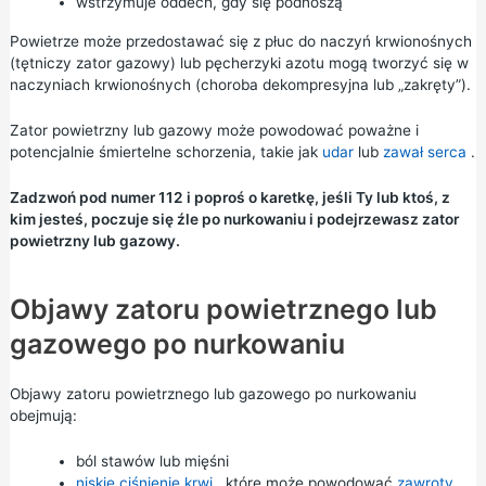
wstrzymuje oddech, gdy się podnoszą
Powietrze może przedostawać się z płuc do naczyń krwionośnych
(tętniczy zator gazowy) lub pęcherzyki azotu mogą tworzyć się w
naczyniach krwionośnych (choroba dekompresyjna lub „zakręty”).
Zator powietrzny lub gazowy może powodować poważne i
potencjalnie śmiertelne schorzenia, takie jak
udar
lub
zawał serca
.
Zadzwoń pod numer 112 i poproś o karetkę, jeśli Ty lub ktoś, z
kim jesteś, poczuje się źle po nurkowaniu i podejrzewasz zator
powietrzny lub gazowy.
Objawy zatoru powietrznego lub
gazowego po nurkowaniu
Objawy zatoru powietrznego lub gazowego po nurkowaniu
obejmują:
ból stawów lub mięśni
niskie ciśnienie krwi
, które może powodować
zawroty