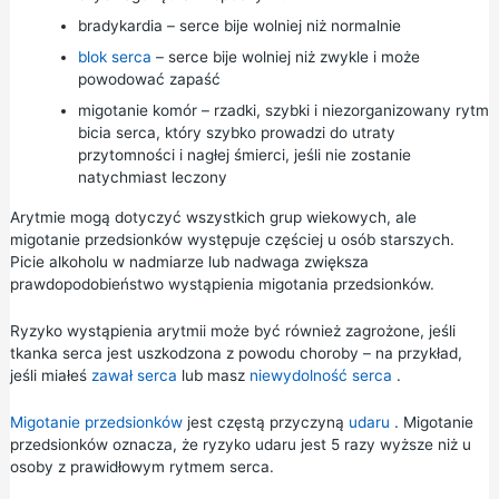
bradykardia – serce bije wolniej niż normalnie
blok serca
– serce bije wolniej niż zwykle i może
powodować zapaść
migotanie komór – rzadki, szybki i niezorganizowany rytm
bicia serca, który szybko prowadzi do utraty
przytomności i nagłej śmierci, jeśli nie zostanie
natychmiast leczony
Arytmie mogą dotyczyć wszystkich grup wiekowych, ale
migotanie przedsionków występuje częściej u osób starszych.
Picie
alkoholu w nadmiarze
lub
nadwaga
zwiększa
prawdopodobieństwo wystąpienia migotania przedsionków.
Ryzyko wystąpienia arytmii może być również zagrożone, jeśli
tkanka serca jest uszkodzona z powodu choroby – na przykład,
jeśli miałeś
zawał serca
lub masz
niewydolność serca
.
Migotanie przedsionków
jest częstą przyczyną
udaru
. Migotanie
przedsionków oznacza, że ryzyko udaru jest 5 razy wyższe niż u
osoby z prawidłowym rytmem serca.