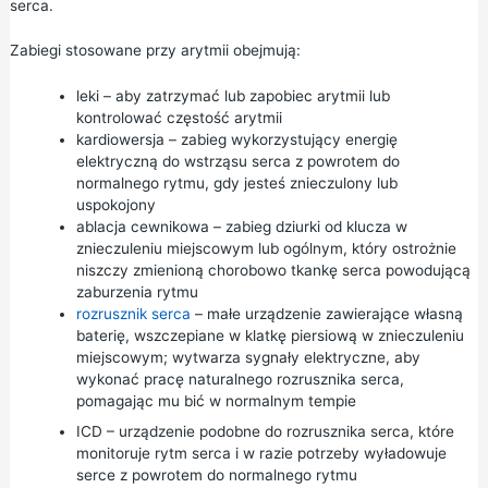
serca.
Zabiegi stosowane przy arytmii obejmują:
leki – aby zatrzymać lub zapobiec arytmii lub
kontrolować częstość arytmii
kardiowersja – zabieg wykorzystujący energię
elektryczną do wstrząsu serca z powrotem do
normalnego rytmu, gdy jesteś znieczulony lub
uspokojony
ablacja cewnikowa – zabieg dziurki od klucza w
znieczuleniu miejscowym lub ogólnym, który ostrożnie
niszczy zmienioną chorobowo tkankę serca powodującą
zaburzenia rytmu
rozrusznik serca
– małe urządzenie zawierające własną
baterię, wszczepiane w klatkę piersiową w znieczuleniu
miejscowym; wytwarza sygnały elektryczne, aby
wykonać pracę naturalnego rozrusznika serca,
pomagając mu bić w normalnym tempie
ICD – urządzenie podobne do rozrusznika serca, które
monitoruje rytm serca i w razie potrzeby wyładowuje
serce z powrotem do normalnego rytmu