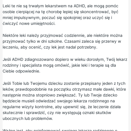
Leki te nie są trwałym lekarstwem na ADHD, ale mogą pomóc
osobie cierpiącej na tę chorobę lepiej się skoncentrować, być
mniej impulsywnym, poczuć się spokojniej oraz uczyć się i
ćwiczyć nowe umiejętności.
Niektóre leki należy przyjmować codziennie, ale niektóre można
przyjmować tylko w dni szkolne. Czasami zaleca się przerwy w
leczeniu, aby ocenić, czy lek jest nadal potrzebny.
Jeśli ADHD zdiagnozowano dopiero w wieku dorosłym, Twój lekarz
rodzinny i specjalista mogą omówić, jakie leki i terapie są dla
Ciebie odpowiednie.
Jeśli Tobie lub Twojemu dziecku zostanie przepisany jeden z tych
leków, prawdopodobnie na początku otrzymasz małe dawki, które
następnie można stopniowo zwiększać. Ty lub Twoje dziecko
będziecie musieli odwiedzać swojego lekarza rodzinnego na
regularne wizyty kontrolne, aby upewnić się, że leczenie działa
skutecznie i sprawdzić, czy nie występują oznaki skutków
ubocznych lub problemów.
Ważne jest, aby poinformować swojego lekarza rodzinnego o