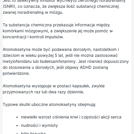
Jest to selektywny inhibitor wychwytu zwrotnego noradrenaliny
(SNRI), co oznacza, że zwiększa ilość substancji chemicznej
zwanej noradrenaliną w mózgu.
Ta substancja chemiczna przekazuje informacje między
komórkami mózgowymi, a zwiększenie jej może pomóc w
koncentracji i kontroli impulsów.
Atomoksetyna może być podawana dorosłym, nastolatkom i
dzieciom w wieku powyżej 5 lat, jeśli nie można zastosować
metylofenidatu lub lisdeksamfetaminy. Jest również dopuszczony
do stosowania u dorosłych, jeśli objawy ADHD zostaną
potwierdzone.
Atomoksetyna występuje w postaci kapsułek, zwykle
przyjmowanych raz lub dwa razy dziennie.
Typowe skutki uboczne atomoksetyny obejmują:
niewielki wzrost ciśnienia krwi i częstości akcji serca
nudności i wymioty
bóle brzucha