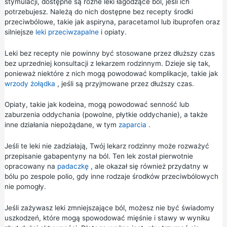
stymulacji, dostępne są różne leki łagodzące ból, jeśli ich
potrzebujesz. Należą do nich dostępne bez recepty środki
przeciwbólowe, takie jak aspiryna,
paracetamol
lub
ibuprofen
oraz
silniejsze
leki przeciwzapalne
i opiaty.
Leki bez recepty nie powinny być stosowane przez dłuższy czas
bez uprzedniej konsultacji z lekarzem rodzinnym. Dzieje się tak,
ponieważ niektóre z nich mogą powodować komplikacje, takie jak
wrzody żołądka
, jeśli są przyjmowane przez dłuższy czas.
Opiaty, takie jak kodeina, mogą powodować senność lub
zaburzenia oddychania (powolne, płytkie oddychanie), a także
inne działania niepożądane, w tym
zaparcia
.
Jeśli te leki nie zadziałają, Twój lekarz rodzinny może rozważyć
przepisanie gabapentyny na ból. Ten lek został pierwotnie
opracowany na
padaczkę
, ale okazał się również przydatny w
bólu po zespole polio, gdy inne rodzaje środków przeciwbólowych
nie pomogły.
Jeśli zażywasz leki zmniejszające ból, możesz nie być świadomy
uszkodzeń, które mogą spowodować mięśnie i stawy w wyniku