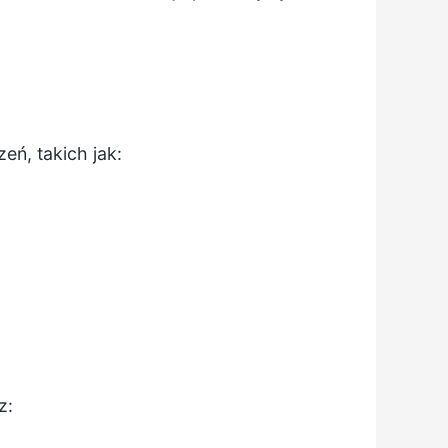
ń, takich jak:
z: