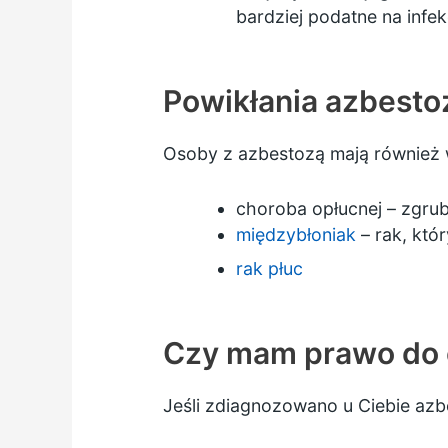
bardziej podatne na infekc
Powikłania azbesto
Osoby z azbestozą mają również w
choroba opłucnej – zgrub
międzybłoniak
– rak, któr
rak płuc
Czy mam prawo do
Jeśli zdiagnozowano u Ciebie az