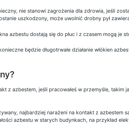
czny, nie stanowi zagrożenia dla zdrowia, jeśli zost
 zostanie uszkodzony, może uwolnić drobny pył zawier
na azbestu dostają się do płuc i z czasem mogą je s
konieczne będzie długotrwałe działanie włókien azbest
ony?
kt z azbestem, jeśli pracowałeś w przemyśle, takim 
używany, najbardziej narażeni na kontakt z azbestem są
łości azbestu w starych budynkach, na przykład elekt