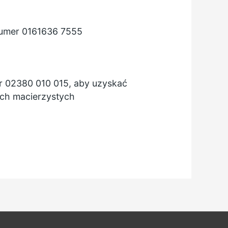
numer
0161636
7555
 02380 010 015, aby uzyskać
ach macierzystych