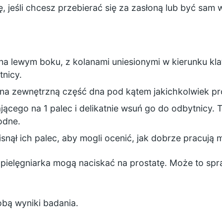
ę, jeśli chcesz przebierać się za zasłoną lub być sam 
na lewym boku, z kolanami uniesionymi w kierunku klatk
tnicy.
z na zewnętrzną część dna pod kątem jakichkolwiek p
jącego na 1 palec i delikatnie wsuń go do odbytnicy. 
odne.
nął ich palec, aby mogli ocenić, jak dobrze pracują m
b pielęgniarka mogą naciskać na prostatę. Może to spr
obą wyniki badania.