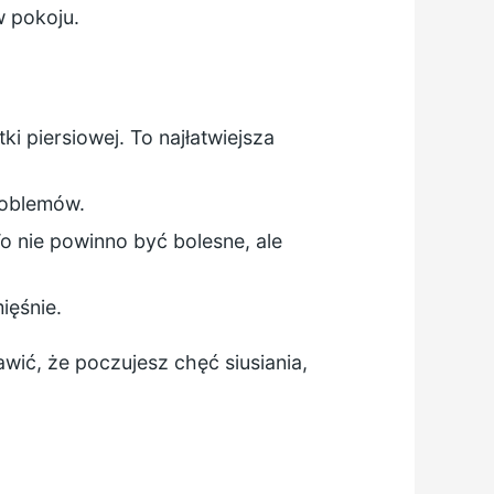
w pokoju.
i piersiowej. To najłatwiejsza
roblemów.
To nie powinno być bolesne, ale
ięśnie.
awić, że poczujesz chęć siusiania,