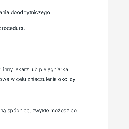
adania doodbytniczego.
 procedura.
 inny lekarz lub pielęgniarka
owe w celu znieczulenia okolicy
uźną spódnicę, zwykle możesz po