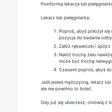
Poinformuj lekarza lub pielęgniark
Lekarz lub pielęgniarka:
Poproś, abyś położył się 
pozycja do badania odby
Załóż rękawiczki i spójr
Nałóż trochę żelu nawilża
może być trochę niewyg
Czasami poproś, abyś ścis
Jeśli jesteś mężczyzną, lekarz lu
ale nie powinno to boleć.
Gdy już się ubierzesz, omówią z t