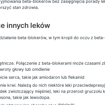
zyjmowania beta-blokerów bez zasięgnięcia porady l
rszyć stan zdrowia.
ce innych leków
 działanie beta-blokerów, w tym kropli do oczu z beta
 tętnicze. Połączenie z beta-blokerami może czasami zb
roty głowy lub omdlenie
bicie serca, takie jak amiodaron lub flekainid
ienie krwi. Należą do nich niektóre leki przeciwdepresy
odek zwiotczający mięśnie), leki na przerost gruczołu
nsona, takie jak lewodopa.