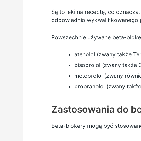
Są to leki na receptę, co oznacz
odpowiednio wykwalifikowanego p
Powszechnie używane beta-bloke
atenolol
(zwany także Te
bisoprolol
(zwany także C
metoprolol
(zwany równie
propranolol
(zwany także 
Zastosowania do b
Beta-blokery mogą być stosowane