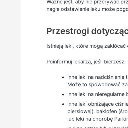
Ważne jest, aby nie przerywać pr
nagłe odstawienie leku może pogo
Przestrogi dotyczą
Istnieją leki, które mogą zakłócać
Poinformuj lekarza, jeśli bierzesz:
inne leki na nadciśnienie
Może to spowodować zaw
inne leki na nieregularne 
inne leki obniżające ciśn
piersiowej), baklofen (śr
lub leki na chorobę Parki