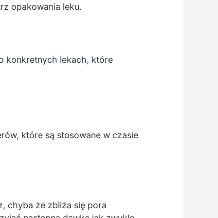
trz opakowania leku.
o konkretnych lekach, które
erów, które są stosowane w czasie
, chyba że zbliża się pora
zyjąć następną dawkę jak zwykle.