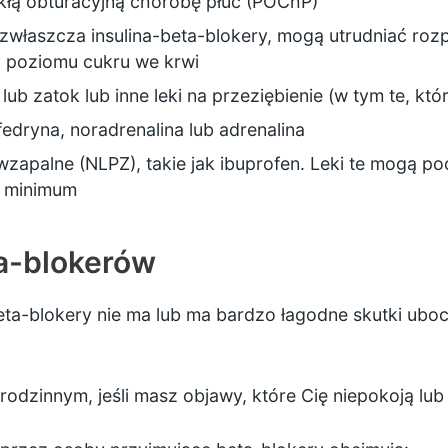
ekłą obturacyjną chorobę płuc (POChP)
 zwłaszcza insulina-beta-blokery, mogą utrudniać ro
 poziomu cukru we krwi
 lub zatok lub inne leki na przeziębienie (w tym te, k
 efedryna, noradrenalina lub adrenalina
wzapalne (NLPZ), takie jak ibuprofen. Leki te mogą po
do minimum
a-blokerów
a-blokery nie ma lub ma bardzo łagodne skutki ubocz
odzinnym, jeśli masz objawy, które Cię niepokoją lub tr