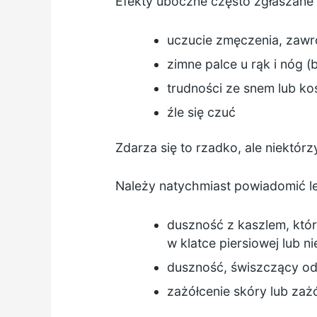
Efekty uboczne często zgłaszane 
uczucie zmęczenia, zawro
zimne palce u rąk i nóg (
trudności ze snem lub k
źle się czuć
Zdarza się to rzadko, ale niektó
Należy natychmiast powiadomić lek
duszność z kaszlem, któr
w klatce piersiowej lub 
duszność, świszczący odd
zażółcenie skóry lub za