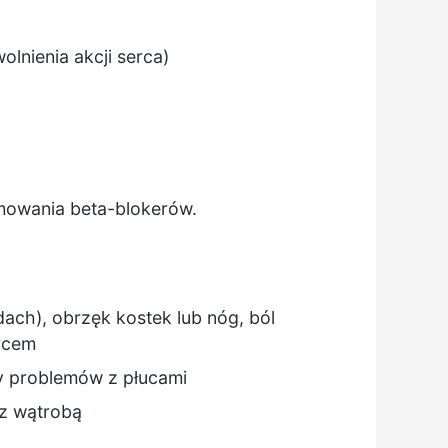
lnienia akcji serca)
jmowania beta-blokerów.
ach), obrzęk kostek lub nóg, ból
ercem
wy problemów z płucami
 z wątrobą