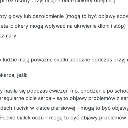
przez osoby przyjmujące beta-blokery obejmują:
ty głowy lub oszołomienie (mogą to być objawy spowo
beta-blokery mogą wpływać na ukrwienie dłoni i stóp)
oszmary
rzy ludzie mają poważne skutki uboczne podczas przy
arza, jeśli:
y nasila się podczas ćwiczeń (np. chodzenie po schod
nieregularne bicie serca – są to objawy problemów z s
ech i ucisk w klatce piersiowej – mogą to być obja
żółcenie białek oczu – mogą to być objawy problemów