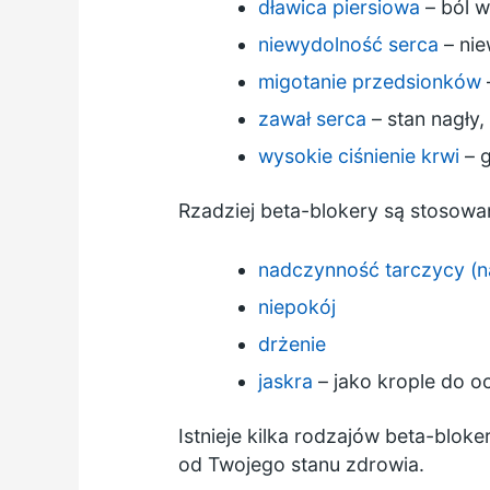
dławica piersiowa
– ból w
niewydolność serca
– nie
migotanie przedsionków
zawał serca
– stan nagły
wysokie ciśnienie krwi
– g
Rzadziej beta-blokery są stosow
nadczynność tarczycy (n
niepokój
drżenie
jaskra
– jako krople do o
Istnieje kilka rodzajów beta-blok
od Twojego stanu zdrowia.