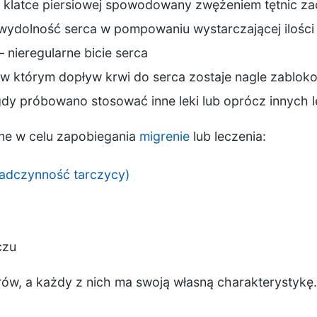
 klatce piersiowej spowodowany zwężeniem tętnic za
wydolność serca w pompowaniu wystarczającej ilości
– nieregularne bicie serca
, w którym dopływ krwi do serca zostaje nagle zablo
dy próbowano stosować inne leki lub oprócz innych 
ane w celu zapobiegania
migrenie
lub leczenia:
adczynność tarczycy)
czu
erów, a każdy z nich ma swoją własną charakterystykę