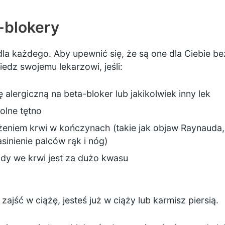
-blokery
dla każdego. Aby upewnić się, że są one dla Ciebie 
dz swojemu lekarzowi, jeśli:
ę alergiczną na beta-bloker lub jakikolwiek inny lek
wolne tętno
żeniem krwi w kończynach (takie jak objaw Raynaud
sinienie palców rąk i nóg)
dy we krwi jest za dużo kwasu
 zajść w ciążę, jesteś już w ciąży lub karmisz piersią.