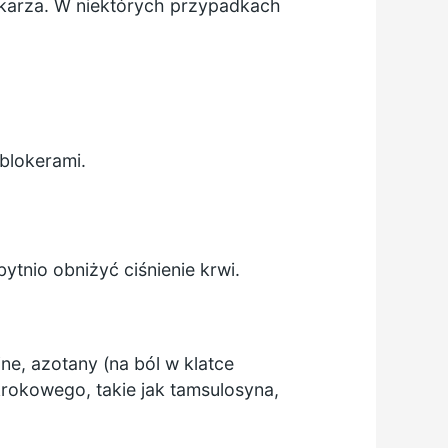
ekarza. W niektórych przypadkach
-blokerami.
ytnio obniżyć ciśnienie krwi.
jne, azotany (na ból w klatce
 krokowego, takie jak tamsulosyna,