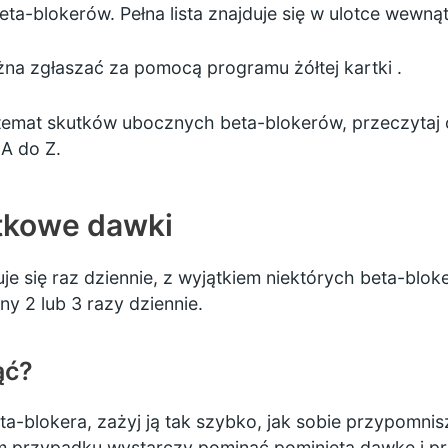
eta-blokerów. Pełna lista znajduje się w ulotce wewną
żna zgłaszać za pomocą programu
żółtej kartki
.
 temat skutków ubocznych beta-blokerów, przeczytaj 
d
A do Z.
tkowe dawki
e się raz dziennie, z wyjątkiem niektórych beta-blok
ny 2 lub 3 razy dziennie.
ąć?
a-blokera, zażyj ją tak szybko, jak sobie przypomnisz
im przypadku wystarczy pominąć pominiętą dawkę i pr