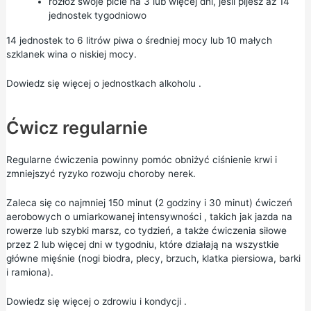
rozłóż swoje picie na 3 lub więcej dni, jeśli pijesz aż 14
jednostek tygodniowo
14 jednostek to 6 litrów piwa o średniej mocy lub 10 małych
szklanek wina o niskiej mocy.
Dowiedz się więcej o
jednostkach alkoholu
.
Ćwicz regularnie
Regularne ćwiczenia powinny pomóc obniżyć ciśnienie krwi i
zmniejszyć ryzyko rozwoju choroby nerek.
Zaleca się co najmniej 150 minut (2 godziny i 30 minut)
ćwiczeń
aerobowych
o
umiarkowanej intensywności
, takich jak jazda na
rowerze lub szybki marsz, co tydzień, a także ćwiczenia siłowe
przez 2 lub więcej dni w tygodniu, które działają na wszystkie
główne mięśnie (nogi biodra, plecy, brzuch, klatka piersiowa, barki
i ramiona).
Dowiedz się więcej o
zdrowiu i kondycji
.