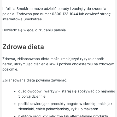
Infolinia Smokfree może udzielić porady i zachęty do rzucenia
palenia. Zadzwoń pod numer 0300 123 1044 lub odwiedź
stronę
internetową Smokefree
.
Dowiedz się więcej o
rzucaniu palenia
.
Zdrowa dieta
Zdrowa, zbilansowana dieta
może zmniejszyć ryzyko chorób
nerek, utrzymując ciśnienie krwi i poziom cholesterolu na zdrowym
poziomie.
Zbilansowana dieta powinna zawierać:
dużo owoców i warzyw – staraj się spożywać co najmniej
5 porcji dziennie
posiłki zawierające
produkty bogate w skrobię
, takie jak
ziemniaki, chleb pełnoziarnisty, ryż lub makaron
niektóre
produkty mleczne
lub alternatywne produkty