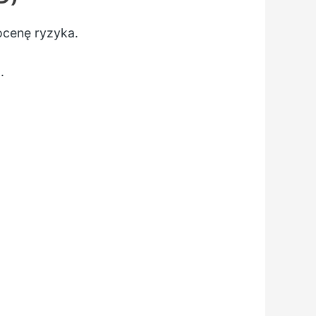
ocenę ryzyka.
.