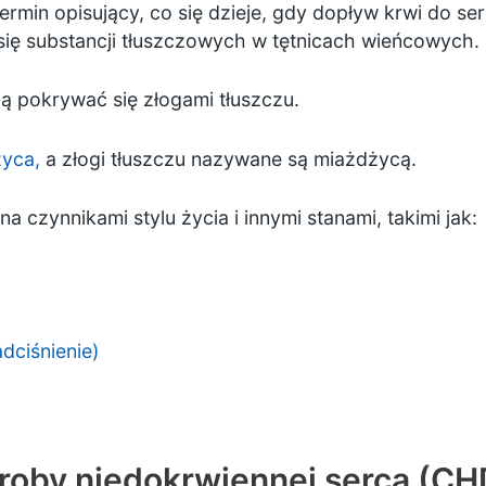
rmin opisujący, co się dzieje, gdy dopływ krwi do se
ię substancji tłuszczowych w tętnicach wieńcowych.
ą pokrywać się złogami tłuszczu.
yca,
a złogi tłuszczu nazywane są miażdżycą.
zynnikami stylu życia i innymi stanami, takimi jak:
adciśnienie)
oby niedokrwiennej serca (CH