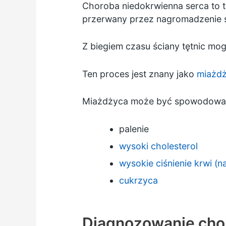
Choroba niedokrwienna serca to te
przerwany przez nagromadzenie s
Z biegiem czasu ściany tętnic mog
Ten proces jest znany jako
miażdż
Miażdżyca może być spowodowana c
palenie
wysoki cholesterol
wysokie ciśnienie krwi (n
cukrzyca
Diagnozowanie chor