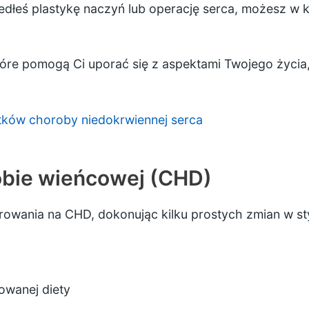
zedłeś plastykę naczyń lub operację serca, możesz w
tóre pomogą Ci uporać się z aspektami Twojego życia
utków choroby niedokrwiennej serca
obie wieńcowej (CHD)
wania na CHD, dokonując kilku prostych zmian w sty
sowanej diety