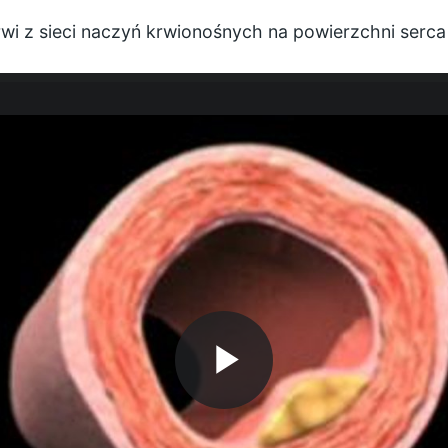
wi z sieci naczyń krwionośnych na powierzchni serc
P