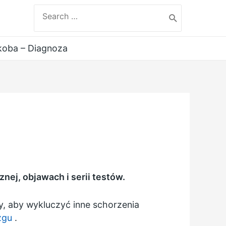
Search
for:
koba – Diagnoza
nej, objawach i serii testów.
y, aby wykluczyć inne schorzenia
zgu
.