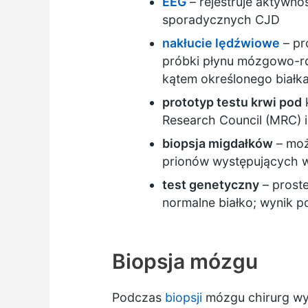
EEG
– rejestruje aktywn
sporadycznych CJD
nakłucie lędźwiowe
– pr
próbki płynu mózgowo-rd
kątem określonego biał
prototyp testu krwi pod
Research Council (MRC)
i
biopsja migdałków
– moż
prionów występujących w
test genetyczny
– proste
normalne białko; wynik 
Biopsja mózgu
Podczas
biopsji
mózgu chirurg wyw