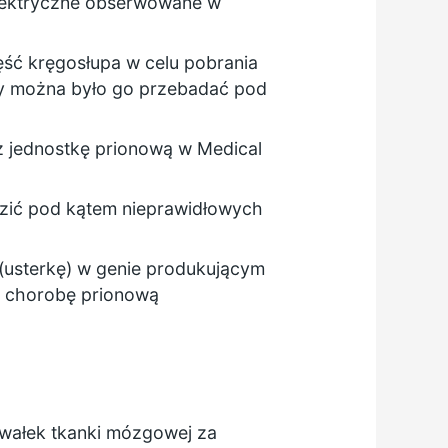
elektryczne obserwowane w
ęść kręgosłupa w celu pobrania
by można było go przebadać pod
z jednostkę prionową w
Medical
dzić pod kątem nieprawidłowych
 (usterkę) w genie produkującym
) chorobę prionową
awałek tkanki mózgowej za