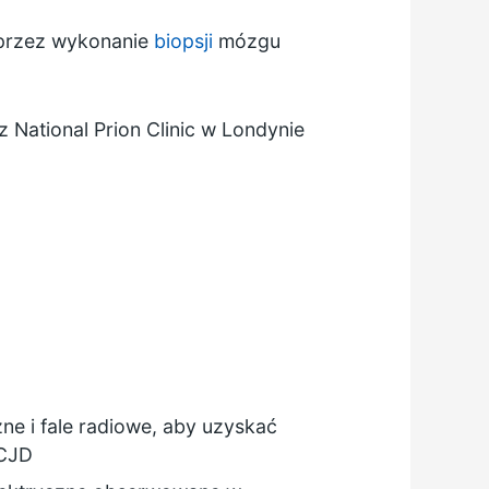
oprzez wykonanie
biopsji
mózgu
az
National Prion Clinic
w Londynie
ne i fale radiowe, aby uzyskać
 CJD