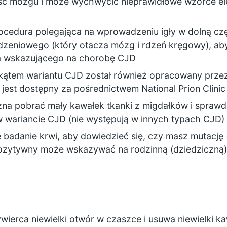
ość mózgu i może wychwycić nieprawidłowe wzorce 
ocedura polegająca na wprowadzeniu igły w dolną cz
zeniowego (który otacza mózg i rdzeń kręgowy), a
ka wskazującego na chorobę CJD
kątem wariantu CJD został również opracowany prze
 jest dostępny za pośrednictwem National Prion Clinic
na pobrać mały kawałek tkanki z migdałków i spraw
 wariancie CJD (nie występują w innych typach CJD)
 badanie krwi, aby dowiedzieć się, czy masz mutację
pozytywny może wskazywać na rodzinną (dziedziczną
ierca niewielki otwór w czaszce i usuwa niewielki k