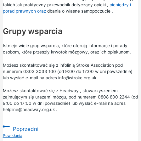
takich jak
praktyczny przewodnik dotyczący opieki
,
pieniędzy i
porad prawnych oraz
dbania o
własne samopoczucie
.
Grupy wsparcia
Istnieje wiele grup wsparcia, które oferują informacje i porady
osobom, które przeszły krwotok mózgowy, oraz ich opiekunom.
Możesz skontaktować się z infolinią
Stroke Association
pod
numerem 0303 3033 100 (od 9:00 do 17:00 w dni powszednie)
lub wysłać e-mail na adres
info@stroke.org.uk
.
Możesz skontaktować się z
Headway
, stowarzyszeniem
zajmującym
się urazami mózgu, pod numerem 0808 800 2244 (od
9:00 do 17:00 w dni powszednie) lub wysłać e-mail na adres
helpline@headway.org.uk
.
Poprzedni
:
Powikłania