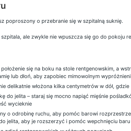
ru
sz poproszony o przebranie się w szpitalną suknię.
zpitala, ale zwykle nie wpuszcza się go do pokoju 
położenie się na boku na stole rentgenowskim, a wst
amię lub dłoń, aby zapobiec mimowolnym wypróżnien
ie delikatnie włożona kilka centymetrów w dół, gdzie 
kę do jelita – staraj się mocno napiąć mięśnie poślad
zęść wycieknie
 o odrobinę ruchu, aby pomóc barowi rozprzestrzenić
jelita, aby je rozszerzyć i pomóc wepchnięciu baru