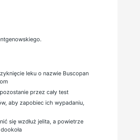
rentgenowskiego.
rzyknięcie leku o nazwie Buscopan
iom
pozostanie przez cały test
ków, aby zapobiec ich wypadaniu,
 się wzdłuż jelita, a powietrze
 dookoła