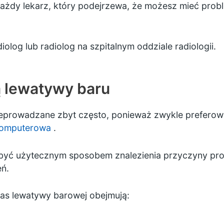
żdy lekarz, który podejrzewa, że możesz mieć problem
log lub radiolog na szpitalnym oddziale radiologii.
 lewatywy baru
eprowadzane zbyt często, ponieważ zwykle preferowan
komputerowa
.
być użytecznym sposobem znalezienia przyczyny prob
eń.
as lewatywy barowej obejmują: