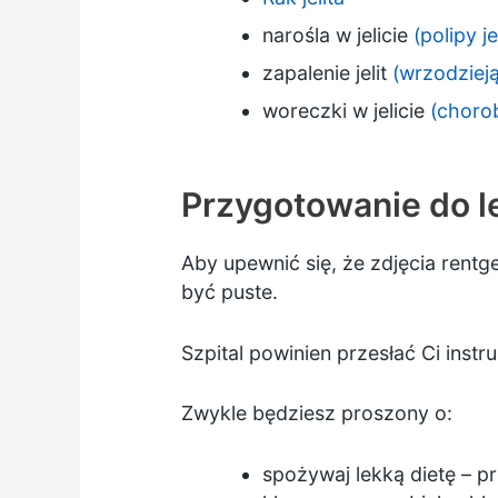
narośla w jelicie
(polipy jel
zapalenie jelit
(wrzodzieją
woreczki w jelicie
(choro
Przygotowanie do 
Aby upewnić się, że zdjęcia rent
być puste.
Szpital powinien przesłać Ci instr
Zwykle będziesz proszony o:
spożywaj lekką dietę – pr