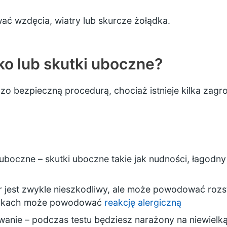
ć wzdęcia, wiatry lub skurcze żołądka.
yko lub skutki uboczne?
zo bezpieczną procedurą, chociaż istnieje kilka zag
uboczne – skutki uboczne takie jak nudności, łagodn
r jest zwykle nieszkodliwy, ale może powodować rozst
adkach może powodować
reakcję alergiczną
wanie
– podczas testu będziesz narażony na niewielką 