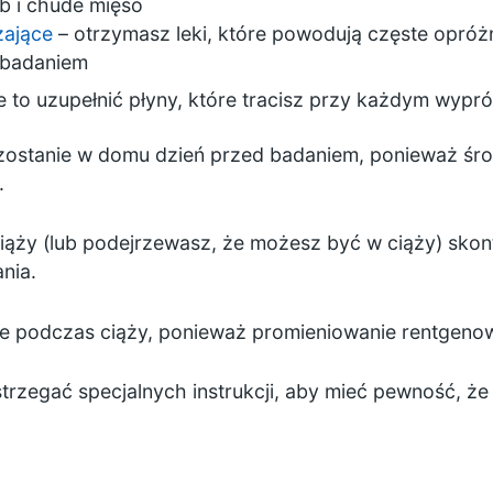
eb i chude mięso
zające
– otrzymasz leki, które powodują częste opróżnia
 badaniem
to uzupełnić płyny, które tracisz przy każdym wypróżn
ostanie w domu dzień przed badaniem, ponieważ śro
.
ciąży (lub podejrzewasz, że możesz być w ciąży) skont
nia.
 podczas ciąży, ponieważ promieniowanie rentgenow
trzegać specjalnych instrukcji, aby mieć pewność, że