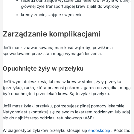
tabletki obniżające wysokie ciśnienie krwi w żyle wrotnej,
głównej żyle transportującej krew z jelit do wątroby
kremy zmniejszające swędzenie
Zarządzanie komplikacjami
Jeśli masz zaawansowaną marskość wątroby, powikłania
spowodowane przez stan mogą wymagać leczenia.
Opuchnięte żyły w przełyku
Jeśli wymiotujesz krwią lub masz krew w stolcu, żyły przełyku
(przełyku), rurka, która przenosi pokarm z gardła do żołądka, mogą
być opuchnięte i przeciekać krew. Są to żylaki przełyku.
Jeśli masz żylaki przełyku, potrzebujesz pilnej pomocy lekarskiej.
Natychmiast skontaktuj się ze swoim lekarzem rodzinnym lub udaj
się do
najbliższego oddziału ratunkowego (A&E)
.
W diagnostyce żylaków przełyku stosuje się
endoskopię
. Podczas