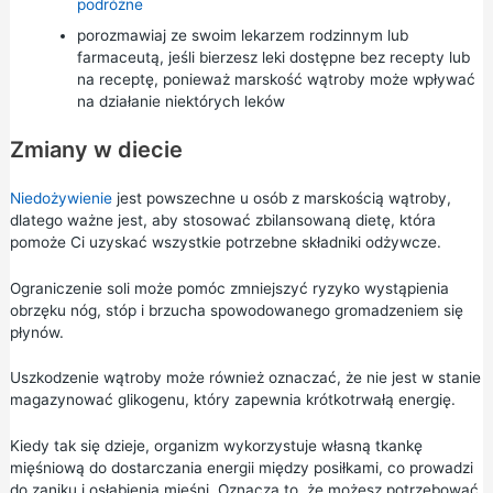
podróżne
porozmawiaj ze swoim lekarzem rodzinnym lub
farmaceutą, jeśli bierzesz leki dostępne bez recepty lub
na receptę, ponieważ marskość wątroby może wpływać
na działanie niektórych leków
Zmiany w diecie
Niedożywienie
jest powszechne u osób z marskością wątroby,
dlatego ważne jest, aby stosować
zbilansowaną dietę,
która
pomoże Ci uzyskać wszystkie potrzebne składniki odżywcze.
Ograniczenie soli
może pomóc zmniejszyć ryzyko wystąpienia
obrzęku nóg, stóp i brzucha spowodowanego gromadzeniem się
płynów.
Uszkodzenie wątroby może również oznaczać, że nie jest w stanie
magazynować glikogenu, który zapewnia krótkotrwałą energię.
Kiedy tak się dzieje, organizm wykorzystuje własną tkankę
mięśniową do dostarczania energii między posiłkami, co prowadzi
do zaniku i osłabienia mięśni. Oznacza to, że możesz potrzebować