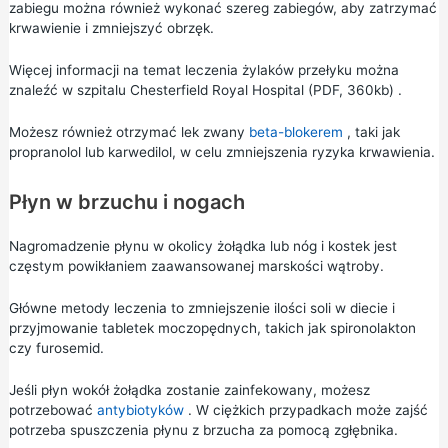
zabiegu można również wykonać szereg zabiegów, aby zatrzymać
krwawienie i zmniejszyć obrzęk.
Więcej informacji na temat
leczenia żylaków przełyku można
znaleźć w
szpitalu Chesterfield Royal Hospital
(PDF, 360kb)
.
Możesz również otrzymać lek zwany
beta-blokerem
, taki jak
propranolol lub karwedilol, w celu zmniejszenia ryzyka krwawienia.
Płyn w brzuchu i nogach
Nagromadzenie płynu w okolicy żołądka lub nóg i kostek jest
częstym powikłaniem zaawansowanej marskości wątroby.
Główne metody leczenia to zmniejszenie ilości soli w diecie i
przyjmowanie tabletek moczopędnych, takich jak spironolakton
czy furosemid.
Jeśli płyn wokół żołądka zostanie zainfekowany, możesz
potrzebować
antybiotyków
. W ciężkich przypadkach może zajść
potrzeba spuszczenia płynu z brzucha za pomocą zgłębnika.