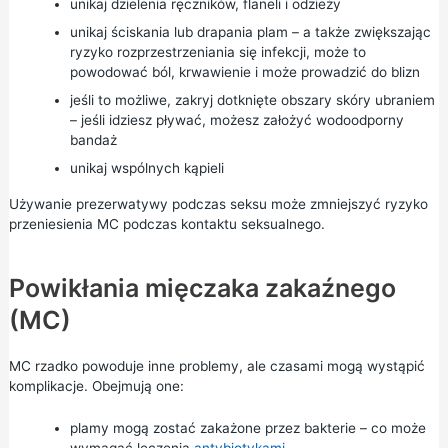
unikaj dzielenia ręczników, flaneli i odzieży
unikaj ściskania lub drapania plam – a także zwiększając
ryzyko rozprzestrzeniania się infekcji, może to
powodować ból, krwawienie i może prowadzić do blizn
jeśli to możliwe, zakryj dotknięte obszary skóry ubraniem
– jeśli idziesz pływać, możesz założyć wodoodporny
bandaż
unikaj wspólnych kąpieli
Używanie
prezerwatywy
podczas seksu może zmniejszyć ryzyko
przeniesienia MC podczas kontaktu seksualnego.
Powikłania mięczaka zakaźnego
(MC)
MC rzadko powoduje inne problemy, ale czasami mogą wystąpić
komplikacje. Obejmują one:
plamy mogą zostać zakażone przez bakterie – co może
wymagać leczenia
antybiotykami