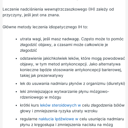
Leczenie nadciśnienia wewnątrzczaszkowego (IH) zależy od
przyczyny, jeśli jest ona znana.
Główne metody leczenia idiopatycznego IH to:
utrata wagi,
jeśli masz nadwagę. Często może to pomóc
złagodzić objawy, a czasami może całkowicie je
złagodzić
odstawienie jakichkolwiek leków, które mogą powodować
objawy, w tym metod antykoncepcji. Jako alternatywa
konieczne będzie stosowanie antykoncepcji barierowej,
takiej jak prezerwatywy
lek do usuwania nadmiaru płynów z organizmu (diuretyki)
leki zmniejszające wytwarzanie płynu mózgowo-
rdzeniowego w mózgu
krótki kurs
leków steroidowych w
celu złagodzenia bólów
głowy i zmniejszenia ryzyka utraty wzroku
regularne
nakłucia lędźwiowe w
celu usunięcia nadmiaru
płynu z kręgosłupa i zmniejszenia nacisku na mózg