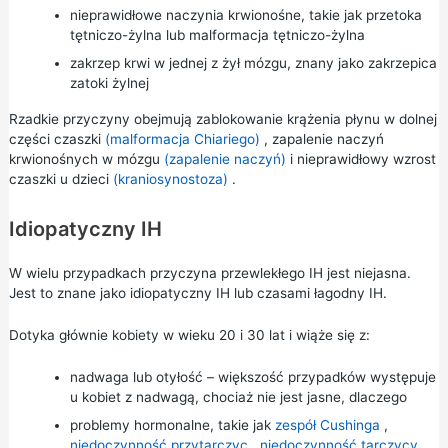
nieprawidłowe naczynia krwionośne, takie jak przetoka
tętniczo-żylna lub malformacja tętniczo-żylna
zakrzep krwi w jednej z żył mózgu, znany jako zakrzepica
zatoki żylnej
Rzadkie przyczyny obejmują zablokowanie krążenia płynu w dolnej
części czaszki
(malformacja Chiariego)
, zapalenie naczyń
krwionośnych w mózgu
(zapalenie naczyń)
i nieprawidłowy wzrost
czaszki u dzieci
(kraniosynostoza)
.
Idiopatyczny IH
W wielu przypadkach przyczyna przewlekłego IH jest niejasna.
Jest to znane jako idiopatyczny IH lub czasami łagodny IH.
Dotyka głównie kobiety w wieku 20 i 30 lat i wiąże się z:
nadwaga lub otyłość – większość przypadków występuje
u kobiet z nadwagą, chociaż nie jest jasne, dlaczego
problemy hormonalne, takie jak
zespół Cushinga
,
niedoczynność przytarczyc
,
niedoczynność tarczycy