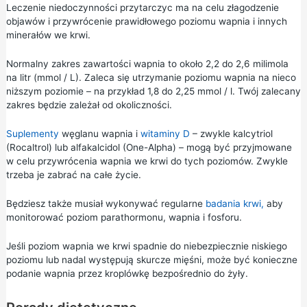
Leczenie niedoczynności przytarczyc ma na celu złagodzenie
objawów i przywrócenie prawidłowego poziomu wapnia i innych
minerałów we krwi.
Normalny zakres zawartości wapnia to około 2,2 do 2,6 milimola
na litr (mmol / L). Zaleca się utrzymanie poziomu wapnia na nieco
niższym poziomie – na przykład 1,8 do 2,25 mmol / l. Twój zalecany
zakres będzie zależał od okoliczności.
Suplementy
węglanu wapnia i
witaminy D
– zwykle kalcytriol
(Rocaltrol) lub alfakalcidol (One-Alpha) – mogą być przyjmowane
w celu przywrócenia wapnia we krwi do tych poziomów. Zwykle
trzeba je zabrać na całe życie.
Będziesz także musiał wykonywać regularne
badania krwi,
aby
monitorować poziom parathormonu, wapnia i fosforu.
Jeśli poziom wapnia we krwi spadnie do niebezpiecznie niskiego
poziomu lub nadal występują skurcze mięśni, może być konieczne
podanie wapnia przez kroplówkę bezpośrednio do żyły.