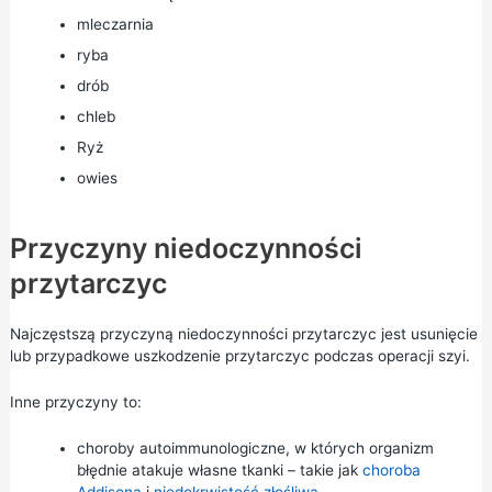
mleczarnia
ryba
drób
chleb
Ryż
owies
Przyczyny niedoczynności
przytarczyc
Najczęstszą przyczyną niedoczynności przytarczyc jest usunięcie
lub przypadkowe uszkodzenie przytarczyc podczas operacji szyi.
Inne przyczyny to:
choroby autoimmunologiczne, w których organizm
błędnie atakuje własne tkanki – takie jak
choroba
Addisona
i
niedokrwistość złośliwa