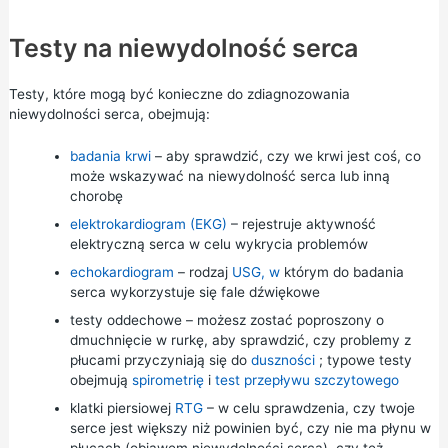
Testy na niewydolność serca
Testy, które mogą być konieczne do zdiagnozowania
niewydolności serca, obejmują:
badania krwi
– aby sprawdzić, czy we krwi jest coś, co
może wskazywać na niewydolność serca lub inną
chorobę
elektrokardiogram (EKG)
– rejestruje aktywność
elektryczną serca w celu wykrycia problemów
echokardiogram
– rodzaj
USG, w
którym do badania
serca wykorzystuje się fale dźwiękowe
testy oddechowe – możesz zostać poproszony o
dmuchnięcie w rurkę, aby sprawdzić, czy problemy z
płucami przyczyniają się do
duszności
; typowe testy
obejmują
spirometrię
i
test przepływu szczytowego
klatki piersiowej
RTG
– w celu sprawdzenia, czy twoje
serce jest większy niż powinien być, czy nie ma płynu w
płucach (objawem niewydolności serca), czy też