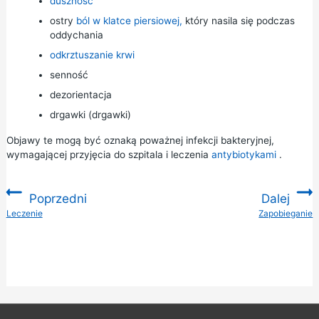
duszność
ostry
ból w klatce piersiowej,
który nasila się podczas
oddychania
odkrztuszanie krwi
senność
dezorientacja
drgawki (drgawki)
Objawy te mogą być oznaką poważnej infekcji bakteryjnej,
wymagającej przyjęcia do szpitala i leczenia
antybiotykami
.
Poprzedni
Dalej
:
Leczenie
Zapobieganie
: