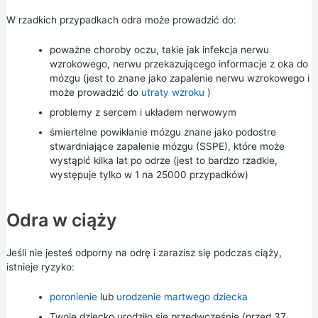
W rzadkich przypadkach odra może prowadzić do:
poważne choroby oczu, takie jak infekcja nerwu
wzrokowego, nerwu przekazującego informacje z oka do
mózgu (jest to znane jako zapalenie nerwu wzrokowego i
może prowadzić do
utraty wzroku
)
problemy z sercem i układem nerwowym
śmiertelne powikłanie mózgu znane jako podostre
stwardniające zapalenie mózgu (SSPE), które może
wystąpić kilka lat po odrze (jest to bardzo rzadkie,
występuje tylko w 1 na 25000 przypadków)
Odra w ciąży
Jeśli nie jesteś odporny na odrę i zarazisz się podczas ciąży,
istnieje ryzyko:
poronienie
lub
urodzenie martwego dziecka
Twoje dziecko
urodziło się przedwcześnie
(przed 37