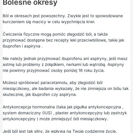
Bolesne okresy
Ból w okresach jest powszechny. Zwykle jest to spowodowane
kurczeniem się macicy w celu wypchnięcia krwi.
Ćwiczenia fizyczne mogą pomóc złagodzić ból, a także
przyjmować dostępne bez recepty leki przeciwbólowe, takie jak
ibuprofen
i
aspiryna
.
Nie należy jednak przyjmować ibuprofenu ani aspiryny, jeśli masz
astmę lub problemy z żołądkiem, nerkami lub wątrobą. Aspiryny
nie powinny przyjmować osoby poniżej 16 roku życia.
Możesz spróbować
paracetamolu,
aby złagodzić ból
miesiączkowy, ale badania wykazały, że nie zmniejsza on bólu tak
skutecznie, jak ibuprofen czy aspiryna.
Antykoncepcja hormonalna (taka jak
pigułka antykoncepcyjna
,
system domaciczny (IUS)
,
plaster antykoncepcyjny
lub
zastrzyk
antykoncepcyjny
) może zmniejszyć ból miesiączkowy.
Jeśli ból jest tak silny, że wpływa na Twoje codzienne życie,