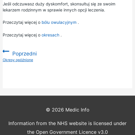
Jeśli odczuwasz duży dyskomfort, skonsultuj się ze swoim
lekarzem rodzinnym w sprawie innych opcji leczenia.
Przeczytaj więcej o
bólu owulacyjnym
.
Przeczytaj więcej o
okresach
.
Poprzedni
:
Okresy opóźnione
© 2026
Medic Info
Information from the NHS website is licensed under
the Open Government Licence v3.0