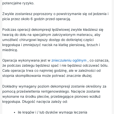
potencjalne ryzyko.
Zwykle zostaniesz poproszony o powstrzymanie się od jedzenia i
picia przez około 6 godzin przed operacją.
Podczas operacji dekompresji lędźwiowej zwykle kładziesz się
twarzą do dołu na specjalnym zakrzywionym materacu, aby
umożliwić chirurgowi lepszy dostęp do dotkniętej części
kręgosłupa i zmniejszyć nacisk na klatkę piersiową, brzuch i
miednicę.
Operacja wykonywana jest w
znieczuleniu ogólnym
, co oznacza,
że podczas zabiegu będziesz spać i nie będziesz odczuwać bólu.
Cała operacja trwa co najmniej godzinę, ale w zależności od
stopnia skomplikowania może potrwać znacznie dłużej.
Dokładny wymagany poziom dekompresji zostanie określony za
pomocą prześwietlenia rentgenowskiego. Nacięcie zostanie
wykonane na środku pleców, przebiegające pionowo wzdłuż
kręgosłupa. Długość nacięcia zależy od:
ile kręgów i / lub dysków wymaga leczenia